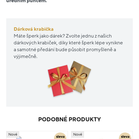
úředním puncem.
Dárková krabička
Máte šperk jako dárek? Zvolte jednu z našich
dárkových krabiček, díky které šperk lépe vynikne
a samotné předání bude působit promyšleně a
výjimečně.
PODOBNÉ PRODUKTY
Nové
Nové
sleva
sleva