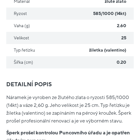
Materiál
žluté zlato
Ryzost
585/1000 (14kt)
Vaha (g)
2.60
Velikost
25
Typ řetízku
žiletka (valentino)
Šířka (cm)
0.20
DETAILNÍ POPIS
Náramek je vyroben ze žlutého zlata o ryzosti 585/1000
(14kt) a váze 2,60 g. Jeho velikost je 25 cm. Typ řetízku je
žiletka (valentino) se zapínáním na pérový kroužek. Šperk
prošel profesionální renovací a je ve výborném stavu.
Šperk prošel kontrolou Puncovního úřadu a je opatřen