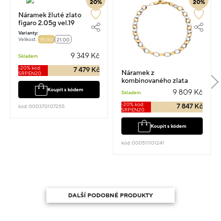
20%
20%
Náramek žluté zlato
figaro 2.05g vel.19
Varianty:
Velikost:
19.00
21.00
9 349 Kč
Skladem
-20% kód:
7 479 Kč
Náramek z
SRPEN20
kombinovaného zlata
vel.19 2.15g
Koupit s kódem
9 809 Kč
Skladem
-20% kód:
7 847 Kč
kód: 000370107255
SRPEN20
Koupit s kódem
kód: 000511101241
DALŠÍ PODOBNÉ PRODUKTY