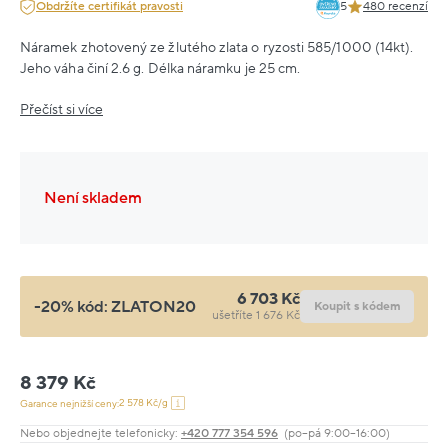
Obdržíte certifikát pravosti
5
480 recenzí
Náramek zhotovený ze žlutého zlata o ryzosti 585/1000 (14kt).
Jeho váha činí 2.6 g. Délka náramku je 25 cm.
Přečíst si více
Není skladem
6 703 Kč
-20% kód:
ZLATON20
Koupit s kódem
ušetříte 1 676 Kč
8 379 Kč
2 578 Kč/g
Garance nejnižší ceny:
Nebo objednejte telefonicky:
+420 777 354 596
(po–pá 9:00–16:00)