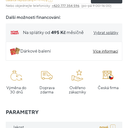
Garance nejnižší ceny:
Nebo objednejte telefonicky:
+420 777 354 596
(po–pá 9:00–16:00)
Další možnosti financování:
Na splátky od
495 Kč
měsíčně
Vybrat splátky
Dárkové balení
Více informací
Výměna do
Doprava
Ověřeno
Česká firma
30 dnů
zdarma
zákazníky
PARAMETRY
Jakost
nové