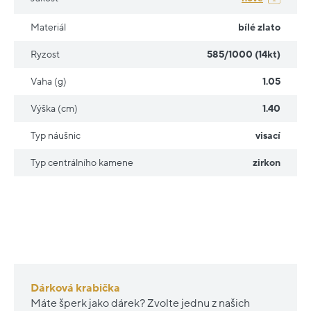
Materiál
bílé zlato
Ryzost
585/1000 (14kt)
Vaha (g)
1.05
Výška (cm)
1.40
Typ náušnic
visací
Typ centrálního kamene
zirkon
Dárková krabička
Máte šperk jako dárek? Zvolte jednu z našich