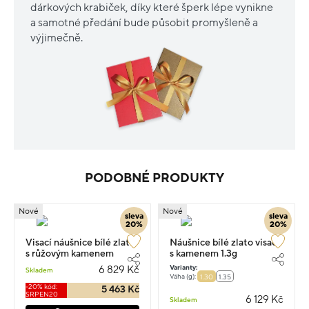
dárkových krabiček, díky které šperk lépe vynikne
a samotné předání bude působit promyšleně a
výjimečně.
PODOBNÉ PRODUKTY
Nové
Nové
sleva
sleva
20%
20%
Visací náušnice bílé zlato
Náušnice bílé zlato visací
s růžovým kamenem
s kamenem 1.3g
1.3cm 1.45g
Varianty:
6 829 Kč
Skladem
Váha (g):
1.30
1.35
-20% kód:
5 463 Kč
SRPEN20
6 129 Kč
Skladem