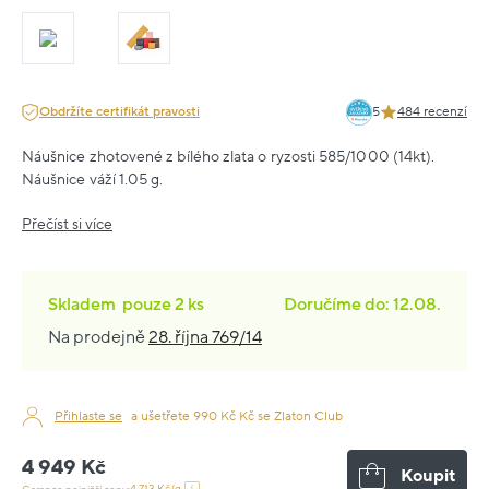
Obdržíte certifikát pravosti
5
484 recenzí
Náušnice zhotovené z bílého zlata o ryzosti 585/1000 (14kt).
Náušnice váží 1.05 g.
Přečíst si více
Skladem
pouze
2 ks
Doručíme do: 12.08.
Na prodejně
28. října 769/14
Přihlaste se
a ušetřete 990 Kč Kč se Zlaton Club
4 949 Kč
Koupit
4 713 Kč/g