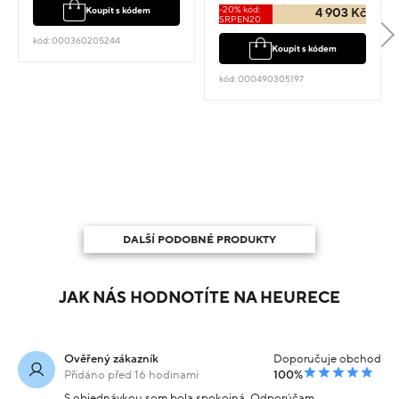
-20% kód:
Koupit s kódem
4 903 Kč
SRPEN20
kód: 000360205244
Koupit s kódem
kód: 000490305197
DALŠÍ PODOBNÉ PRODUKTY
JAK NÁS HODNOTÍTE NA HEURECE
Ověřený zákazník
Doporučuje obchod
Přidáno před 16 hodinami
100%
S objednávkou som bola spokojná. Odporúčam.