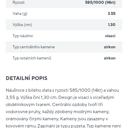
Ryzost
585/1000 (14kt)
Vaha (g)
3.55
Výška (cm)
1.30
Typ náušnic
visací
Typ centrálního kamene
zirkon
Typ ostatních kamenů
zirkon
DETAILNÍ POPIS
Náušnice z bílého zlata s ryzostí 585/1000 (14kt) a váhou
3,55 g. Výška činí 1,30 cm. Design je visací s víceřadým
obdélníkovým tvarem. Centrální ozdoby tvoří tři
vodorovné pruhy, každý zdobený modrými kameny,
orámovány čirými kameny. Kameny jsou zasazeny v
kovovém rámu. Zapínání je typu puzeta. Typ kamene není