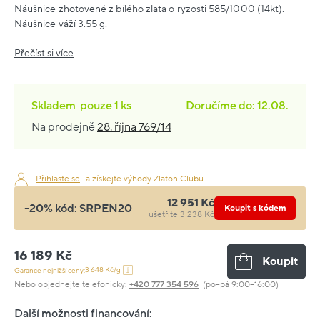
Náušnice zhotovené z bílého zlata o ryzosti 585/1000 (14kt).
Náušnice váží 3.55 g.
Přečíst si více
Skladem
pouze
1 ks
Doručíme do: 12.08.
Na prodejně
28. října 769/14
Přihlaste se
a získejte výhody Zlaton Clubu
12 951 Kč
-20% kód:
SRPEN20
Koupit s kódem
ušetříte 3 238 Kč
16 189 Kč
Koupit
3 648 Kč/g
Garance nejnižší ceny:
Nebo objednejte telefonicky:
+420 777 354 596
(po–pá 9:00–16:00)
Další možnosti financování: