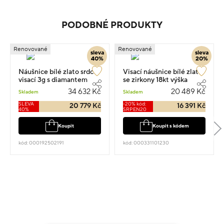
PODOBNÉ PRODUKTY
Renovované
Renovované
sleva
sleva
40%
20%
Náušnice bílé zlato srdce
Visací náušnice bílé zlato
visací 3g s diamantem
se zirkony 18kt výška
0.300ct
1.7cm váha 5.15g
34 632 Kč
20 489 Kč
Skladem
Skladem
SLEVA
-20% kód:
20 779 Kč
16 391 Kč
40%
SRPEN20
Koupit
Koupit s kódem
kód: 000192502191
kód: 000331101230