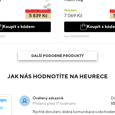
Skladem
-20% kód: SRPEN20
-20
5 839 Kč
7 069 Kč
Koupit s kódem
Koupit s kód
6226
kód: O16052505400
DALŠÍ PODOBNÉ PRODUKTY
JAK NÁS HODNOTÍTE NA HEURECE
Do
Ověřený zákazník
Přidáno před 17 hodinami
1
Rychlé doručení, dobrá komunikace s obchode