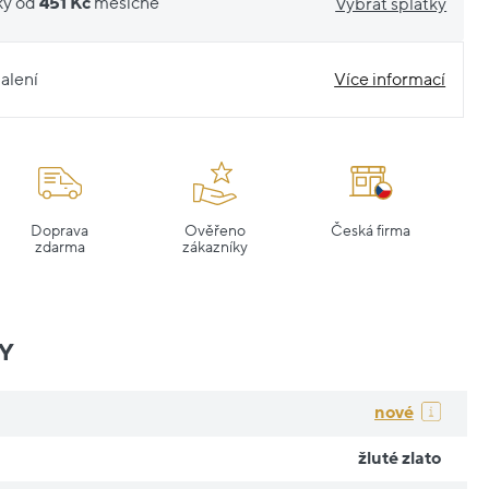
ky od
451 Kč
měsíčně
Vybrat splátky
alení
Více informací
Doprava
Ověřeno
Česká firma
zdarma
zákazníky
Y
nové
žluté zlato