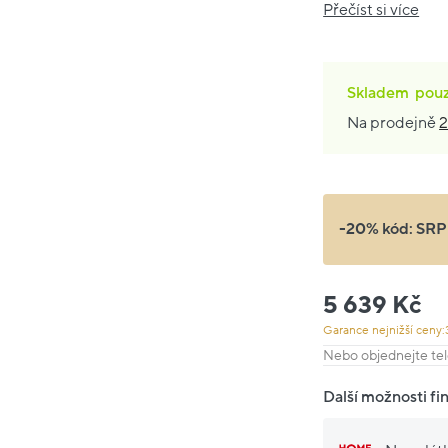
Přečíst si více
Skladem
pou
Na prodejně
2
-20% kód:
SRP
5 639 Kč
Garance nejnižší ceny:
Nebo objednejte tel
Další možnosti fi