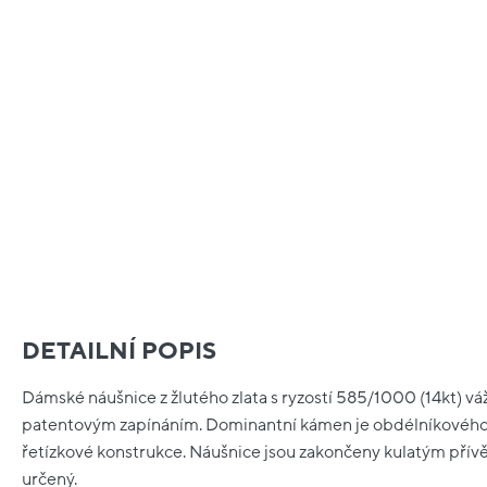
DETAILNÍ POPIS
Dámské náušnice z žlutého zlata s ryzostí 585/1000 (14kt) váží
patentovým zapínáním. Dominantní kámen je obdélníkového 
řetízkové konstrukce. Náušnice jsou zakončeny kulatým přív
určený.