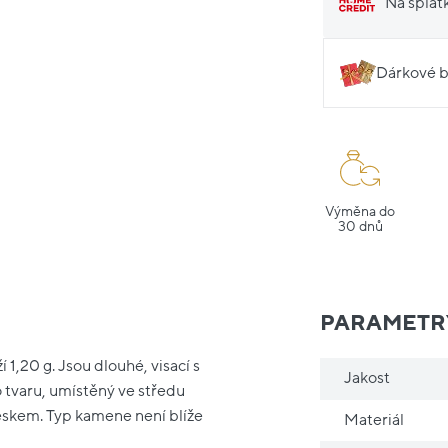
Na splát
Dárkové b
Výměna do
30 dnů
PARAMETR
 1,20 g. Jsou dlouhé, visací s
Jakost
tvaru, umístěný ve středu
ěskem. Typ kamene není blíže
Materiál