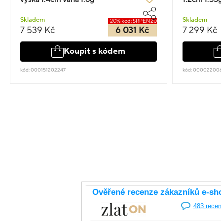
Skladem
Skladem
-20% kód: SRPEN20
7 539 Kč
6 031 Kč
7 299 Kč
Koupit s kódem
kód: 000151202247
kód: 00002200