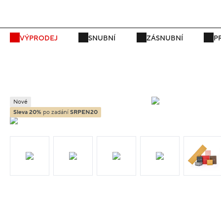
P
VÝPRODEJ
SNUBNÍ
ZÁSNUBNÍ
P
Nové
Sleva 20%
po zadání
SRPEN20