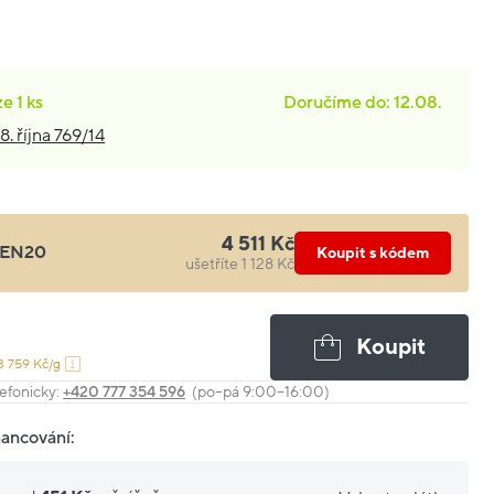
ze
1 ks
Doručíme do: 12.08.
8. října 769/14
4 511 Kč
EN20
Koupit s kódem
ušetříte 1 128 Kč
Koupit
3 759 Kč/g
efonicky:
+420 777 354 596
(po–pá 9:00–16:00)
nancování: