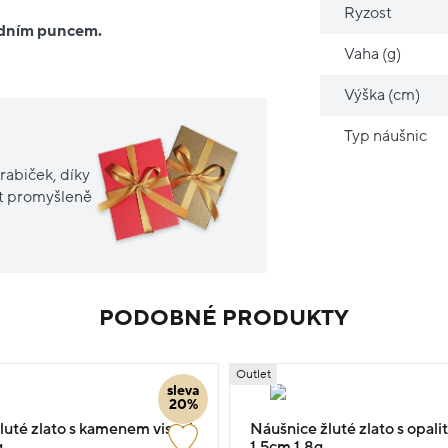
Ryzost
ředním puncem.
Vaha (g)
Výška (cm)
Typ náušnic
rabiček, díky
it promyšleně
PODOBNÉ PRODUKTY
Outlet
sleva
20%
luté zlato s kamenem visací
Náušnice žluté zlato s opali
g
1.5cm 1.8g