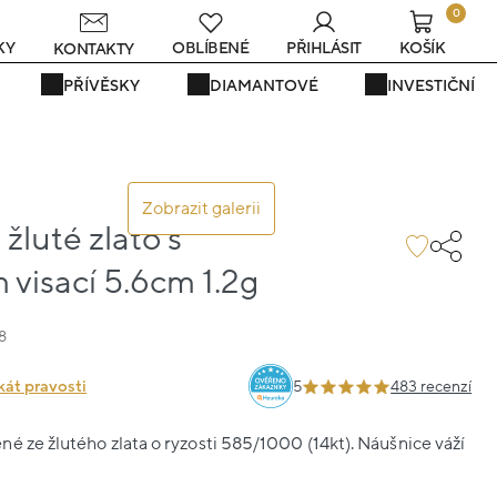
0
s
KY
OBLÍBENÉ
PŘIHLÁSIT
KOŠÍK
KONTAKTY
PŘÍVĚSKY
DIAMANTOVÉ
INVESTIČNÍ
Zobrazit galerii
žluté zlato s
visací 5.6cm 1.2g
8
kát pravosti
5
483 recenzí
é ze žlutého zlata o ryzosti 585/1000 (14kt). Náušnice váží