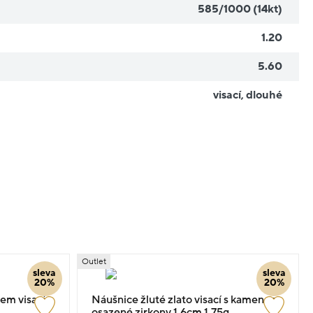
585/1000 (14kt)
1.20
5.60
visací
,
dlouhé
Outlet
sleva
sleva
20%
20%
tem visací
Náušnice žluté zlato visací s kamenem
osazené zirkony 1.6cm 1.75g