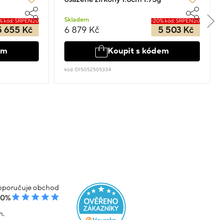
Skladem
% kód: SRPEN20
-20% kód: SRPEN20
5 655 Kč
6 879 Kč
5 503 Kč
em
Koupit s kódem
kód: O15052505334
poručuje obchod
00%
m.