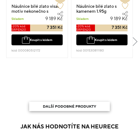
Náušnice bílé zlato visací
Náušnice bílé zlato s
motiv nekonečno s
kamenem 1.95g
kamenem 1.95g
9 189 Kč
9 189 Kč
Skladem
Skladem
-20% kód:
-20% kód:
7 351 Kč
7 351 Kč
SRPEN20
SRPEN20
Koupit s kódem
Koupit s kódem
kód: 000080512172
kód: 001530811180
DALŠÍ PODOBNÉ PRODUKTY
JAK NÁS HODNOTÍTE NA HEURECE