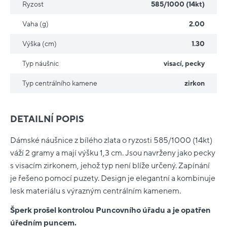
Ryzost
585/1000 (14kt)
Vaha (g)
2.00
Výška (cm)
1.30
Typ náušnic
visací
,
pecky
Typ centrálního kamene
zirkon
DETAILNÍ POPIS
Dámské náušnice z bílého zlata o ryzosti 585/1000 (14kt)
váží 2 gramy a mají výšku 1,3 cm. Jsou navrženy jako pecky
s visacím zirkonem, jehož typ není blíže určený. Zapínání
je řešeno pomocí puzety. Design je elegantní a kombinuje
lesk materiálu s výrazným centrálním kamenem.
Šperk prošel kontrolou Puncovního úřadu a je opatřen
úředním puncem.