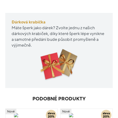
Dárková krabička
Máte šperk jako dárek? Zvolte jednu z našich
dárkových krabiček, díky které šperk lépe vynikne
a samotné předání bude působit promyšleně a
výjimečně.
PODOBNÉ PRODUKTY
Nové
Nové
sleva
sleva
20%
20%