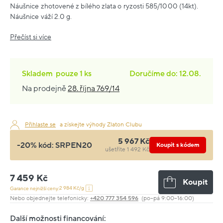
Náušnice zhotovené z bílého zlata o ryzosti 585/1000 (14kt).
Náušnice váží 2.0 g.
Přečíst si více
Skladem
pouze
1 ks
Doručíme do: 12.08.
Na prodejně
28. října 769/14
Přihlaste se
a získejte výhody Zlaton Clubu
5 967 Kč
-20% kód:
SRPEN20
Koupit s kódem
ušetříte 1 492 Kč
7 459 Kč
Koupit
2 984 Kč/g
Garance nejnižší ceny:
Nebo objednejte telefonicky:
+420 777 354 596
(po–pá 9:00–16:00)
Další možnosti financování: