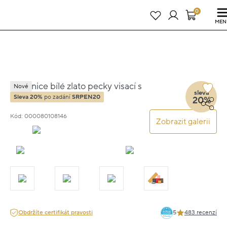
Právě teď! - 20 % na vše! Kód: SRPEN20
23 dní : 8h : 18m : 50s
0
MEN
Náušnice bílé zlato pecky visací s
Nové
sleva
kamenem 1.3cm 2g
Sleva 20%
po zadání
SRPEN20
20%
Kód: 000080108146
Zobrazit galerii
Obdržíte certifikát pravosti
5
483 recenzí