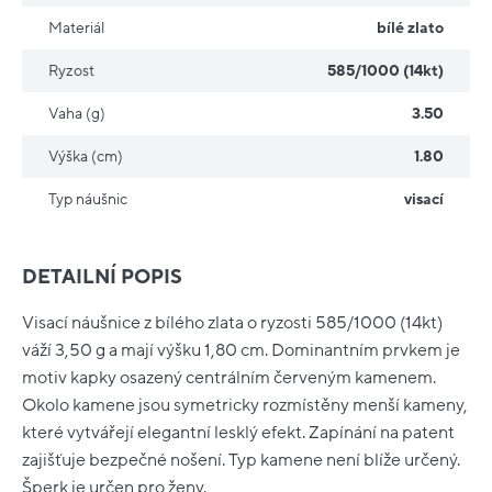
Materiál
bílé zlato
Ryzost
585/1000 (14kt)
Vaha (g)
3.50
Výška (cm)
1.80
Typ náušnic
visací
DETAILNÍ POPIS
Visací náušnice z bílého zlata o ryzosti 585/1000 (14kt)
váží 3,50 g a mají výšku 1,80 cm. Dominantním prvkem je
motiv kapky osazený centrálním červeným kamenem.
Okolo kamene jsou symetricky rozmístěny menší kameny,
které vytvářejí elegantní lesklý efekt. Zapínání na patent
zajišťuje bezpečné nošení. Typ kamene není blíže určený.
Šperk je určen pro ženy.