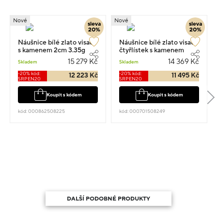
Nové
Nové
sleva
sleva
20%
20%
Náušnice bílé zlato visací
Náušnice bílé zlato visací
s kamenem 2cm 3.35g
čtyřlístek s kamenem
1.6cm 3.15g
15 279 Kč
14 369 Kč
Skladem
Skladem
-20% kód:
-20% kód:
12 223 Kč
11 495 Kč
SRPEN20
SRPEN20
Koupit s kódem
Koupit s kódem
kód: 000862508225
kód: 000701508249
DALŠÍ PODOBNÉ PRODUKTY