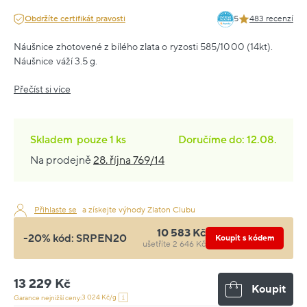
Obdržíte certifikát pravosti
5
483 recenzí
Náušnice zhotovené z bílého zlata o ryzosti 585/1000 (14kt).
Náušnice váží 3.5 g.
Přečíst si více
Skladem
pouze
1 ks
Doručíme do: 12.08.
Na prodejně
28. října 769/14
Přihlaste se
a získejte výhody Zlaton Clubu
10 583 Kč
-20% kód:
SRPEN20
Koupit s kódem
ušetříte 2 646 Kč
13 229 Kč
Koupit
3 024 Kč/g
Garance nejnižší ceny: