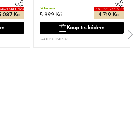
Skladem
% kód: SRPEN20
-20% kód: SRPEN20
5 087 Kč
5 899 Kč
4 719 Kč
em
Koupit s kódem
kód: 001450907246