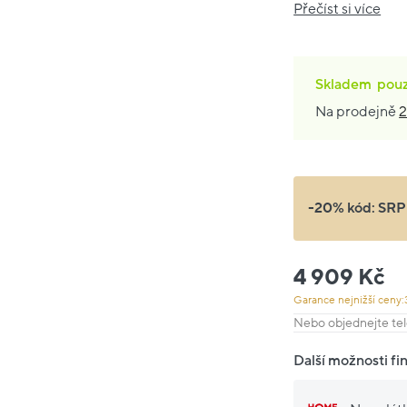
Přečíst si více
Skladem
pou
Na prodejně
2
-20% kód:
SRP
4 909 Kč
Garance nejnižší ceny:
Nebo objednejte tel
Další možnosti fi