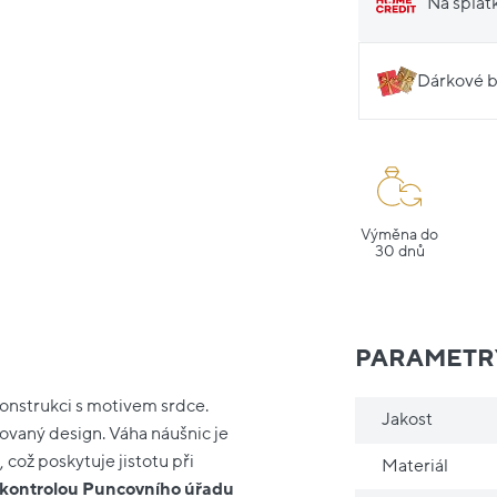
Na splát
Dárkové b
Výměna do
30 dnů
PARAMETR
 konstrukci s motivem srdce.
Jakost
ovaný design. Váha náušnic je
 což poskytuje jistotu při
Materiál
 kontrolou Puncovního úřadu