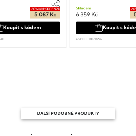
Skladem
-20% kód: SRPEN20
-20
5 087 Kč
6 359 Kč
Koupit s kódem
Koupit s kód
240
kód: 000110711247
DALŠÍ PODOBNÉ PRODUKTY