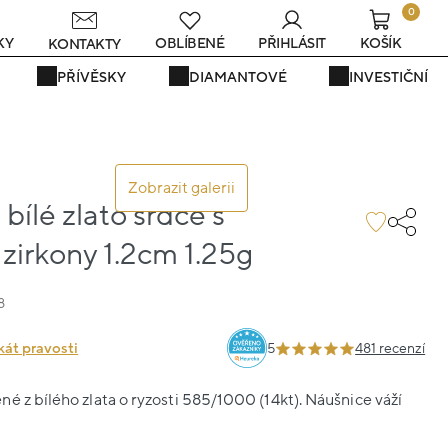
0
KY
OBLÍBENÉ
PŘIHLÁSIT
KOŠÍK
KONTAKTY
PŘÍVĚSKY
DIAMANTOVÉ
INVESTIČNÍ
Zobrazit galerii
bílé zlato srdce s
zirkony 1.2cm 1.25g
8
kát pravosti
5
481 recenzí
é z bílého zlata o ryzosti 585/1000 (14kt). Náušnice váží