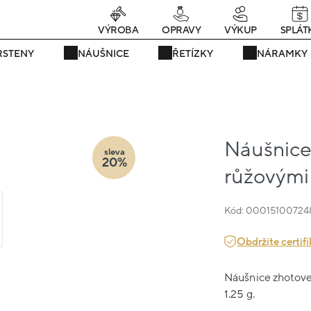
rávě teď! - 20 % na vše! Kód: SRPEN20
24 dní : 12h : 48m : 42s
VÝROBA
OPRAVY
VÝKUP
SPLÁT
RSTENY
NÁUŠNICE
ŘETÍZKY
NÁRAMKY
Náušnice 
sleva
20%
růžovými 
Kód: 00015100724
Obdržíte certifi
Náušnice zhotoven
1.25 g.