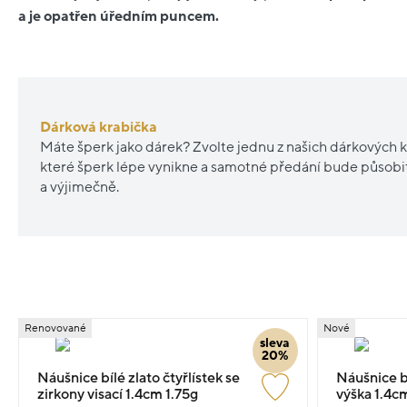
a je opatřen úředním puncem.
Dárková krabička
Máte šperk jako dárek? Zvolte jednu z našich dárkových k
které šperk lépe vynikne a samotné předání bude působ
a výjimečně.
Renovované
Nové
sleva
20%
Náušnice bílé zlato čtyřlístek se
Náušnice bí
zirkony visací 1.4cm 1.75g
výška 1.4c