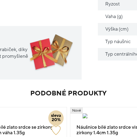
Ryzost
Vaha (g)
Výška (cm)
Typ náušnic
rabiček, díky
Typ centrální
it promyšleně
PODOBNÉ PRODUKTY
Nové
sleva
20%
lé zlato srdce se zirkony
Náušnice bílé zlato srdce vi
m váha 1.35g
zirkony 1.4cm 1.35g