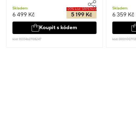
Skladem
Skladem
-20% kód: SRPEN20
6 499 Kč
5 199 Kč
6 359 Kč
Koupit s kódem
kód: 000462708247
kód: 000100711