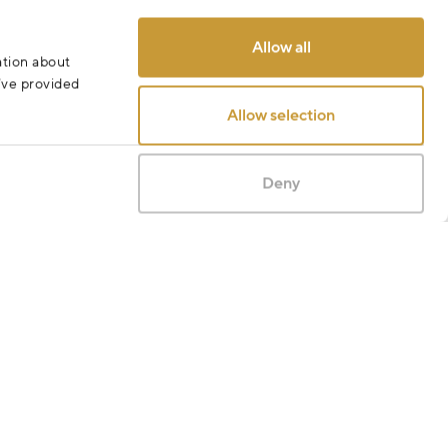
Odeslat
Allow all
ation about
u’ve provided
Allow selection
Deny