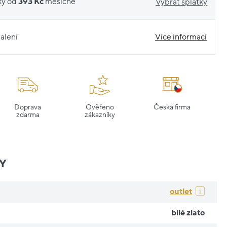
ky od
393 Kč
měsíčně
Vybrat splátky
alení
Více informací
Doprava
Ověřeno
Česká firma
zdarma
zákazníky
Y
outlet
bílé zlato