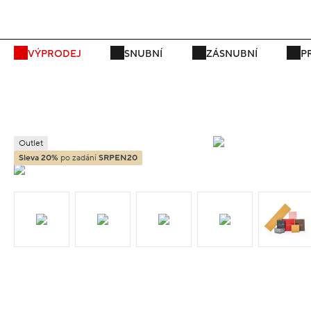
P
VÝPRODEJ
SNUBNÍ
ZÁSNUBNÍ
P
Outlet
Sleva 20%
po zadání
SRPEN20