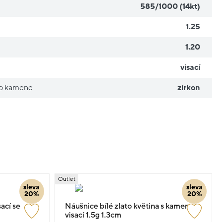
585/1000 (14kt)
1.25
1.20
visací
ho kamene
zirkon
Outlet
sleva
sleva
20%
20%
sací se
Náušnice bílé zlato květina s kamenem
visací 1.5g 1.3cm