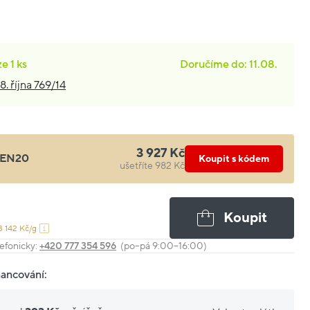
ze
1 ks
Doručíme do: 11.08.
8. října 769/14
3 927 Kč
EN20
Koupit s kódem
ušetříte 982 Kč
Koupit
3 142 Kč/g
efonicky:
+420 777 354 596
(po–pá 9:00–16:00)
nancování: