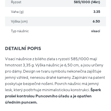
Ryzost
585/1000 (14kt)
Vaha (g)
3.35
Výška (cm)
6.50
Typ náušnic
visací
DETAILNÍ POPIS
Visací náušnice z bílého zlata s ryzostí 585/1000 mají
hmotnost 3,35 g. Výška náušnic je 6,50 cm, a jsou určeny
pro dámy. Design ve tvaru symbolu nekonečna zajišťuje
jemný vzhled, nenesou drahé kameny. Zapínání na patent
poskytuje bezpečné nošení. Povrch náušnic má jemný
lesk, který podtrhuje minimalistickou konstrukci.
Šperk
prošel kontrolou Puncovního úřadu a je opatřen
úředním puncem.