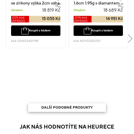
se zirkony výška 2cm váha
1.6cm 1.95g s diamantem
4.98g
0.170ct
18 819 Kč
18 689 Kč
Skladem
Skladem
-20% kód:
-20% kód:
15 055 Kč
14 951 Kč
SRPEN20
SRPEN20
Koupit s kódem
Koupit s kódem
kód: O04122401198
kód: N21102501201
DALŠÍ PODOBNÉ PRODUKTY
JAK NÁS HODNOTÍTE NA HEURECE