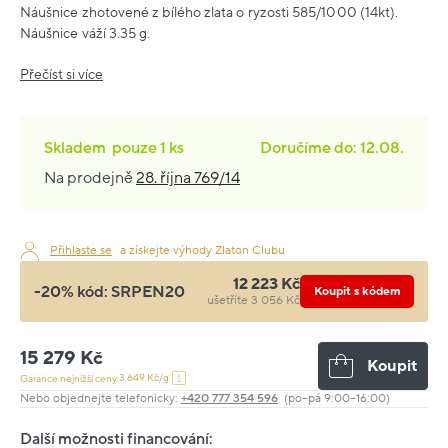
Náušnice zhotovené z bílého zlata o ryzosti 585/1000 (14kt).
Náušnice váží 3.35 g.
Přečíst si více
Skladem
pouze
1 ks
Doručíme do: 12.08.
Na prodejně
28. října 769/14
Přihlaste se
a získejte výhody Zlaton Clubu
12 223 Kč
-20% kód:
SRPEN20
Koupit s kódem
ušetříte 3 056 Kč
15 279 Kč
Koupit
3 649 Kč/g
Garance nejnižší ceny:
Nebo objednejte telefonicky:
+420 777 354 596
(po–pá 9:00–16:00)
Další možnosti financování: