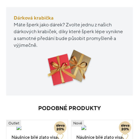
Dárková krabička
Máte šperk jako dárek? Zvolte jednu z našich
dárkových krabiček, díky které šperk lépe vynikne
a samotné předání bude působit promyšleně a
výjimečně.
PODOBNÉ PRODUKTY
Outlet
Nové
sleva
sleva
20%
20%
Náušnice bílé zlato visací
Náušnice bílé zlato visací