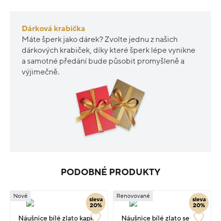
Dárková krabička
Máte šperk jako dárek? Zvolte jednu z našich
dárkových krabiček, díky které šperk lépe vynikne
a samotné předání bude působit promyšleně a
výjimečně.
PODOBNÉ PRODUKTY
Nové
Renovované
sleva
sleva
20%
20%
Náušnice bílé zlato kapka
Náušnice bílé zlato se