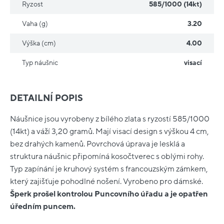
Ryzost
585/1000 (14kt)
Vaha (g)
3.20
Výška (cm)
4.00
Typ náušnic
visací
DETAILNÍ POPIS
Náušnice jsou vyrobeny z bílého zlata s ryzostí 585/1000
(14kt) a váží 3,20 gramů. Mají visací design s výškou 4 cm,
bez drahých kamenů. Povrchová úprava je lesklá a
struktura náušnic připomíná kosočtverec s oblými rohy.
Typ zapínání je kruhový systém s francouzským zámkem,
který zajišťuje pohodlné nošení. Vyrobeno pro dámské.
Šperk prošel kontrolou Puncovního úřadu a je opatřen
úředním puncem.