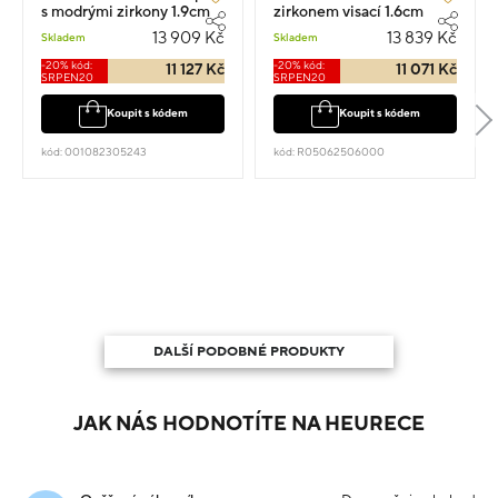
s modrými zirkony 1.9cm
zirkonem visací 1.6cm
3.05g
4.35g
13 909 Kč
13 839 Kč
Skladem
Skladem
-20% kód:
-20% kód:
11 127 Kč
11 071 Kč
SRPEN20
SRPEN20
Koupit s kódem
Koupit s kódem
kód: 001082305243
kód: R05062506000
DALŠÍ PODOBNÉ PRODUKTY
JAK NÁS HODNOTÍTE NA HEURECE