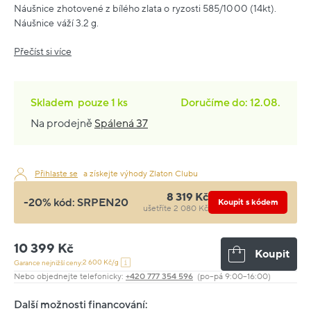
Náušnice zhotovené z bílého zlata o ryzosti 585/1000 (14kt).
Náušnice váží 3.2 g.
Přečíst si více
Skladem
pouze
1 ks
Doručíme do: 12.08.
Na prodejně
Spálená 37
Přihlaste se
a získejte výhody Zlaton Clubu
8 319 Kč
-20% kód:
SRPEN20
Koupit s kódem
ušetříte 2 080 Kč
10 399 Kč
Koupit
2 600 Kč/g
Garance nejnižší ceny:
Nebo objednejte telefonicky:
+420 777 354 596
(po–pá 9:00–16:00)
Další možnosti financování: