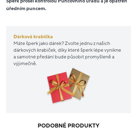
Šperk prošel kontrolou Puncovního úřadu a je opatřen
úředním puncem.
Dárková krabička
Máte šperk jako dárek? Zvolte jednu z našich
dárkových krabiček, díky které šperk lépe vynikne
a samotné předání bude působit promyšleně a
výjimečně.
PODOBNÉ PRODUKTY