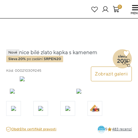
Právě teď! - 20 % na vše! Kód: SRPEN20
24 dní : 7h : 58m : 25s
0
MEN
Náušnice bílé zlato kapka s kamenem
Nové
sleva
3.3cm 4.8g
Sleva 20%
po zadání
SRPEN20
20%
Kód: 000210309245
Zobrazit galerii
Obdržíte certifikát pravosti
5
483 recenzí