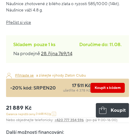
Náušnice zhotovené z bílého zlata o ryzosti 585/1000 (14kt).
Náušnice váží 4.8 g.
Přečíst si více
Skladem
pouze
1 ks
Doručíme do: 11.08.
Na prodejně
28. října 769/14
Přihlaste se
a získejte výhody Zlaton Clubu
17 511 Kč
-20% kód:
SRPEN20
Koupit s kódem
ušetříte 4 378 Kč
21 889 Kč
Koupit
3 648 Kč/g
Garance nejnižší ceny:
Nebo objednejte telefonicky:
+420 777 354 596
(po–pá 9:00–16:00)
Další možnosti financování: