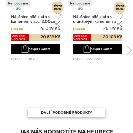
Renovované
Renovované
sleva
sleva
20%
20%
Náušnice bílé zlato s
Náušnice bílé zlato s
kamenem visací 2.00cm
oranžovým kamenem a
7.65g s diamanty 0.050ct
zirkony 7.9g
26 049 Kč
25 129 Kč
Skladem
Skladem
-20% kód:
-20% kód:
20 839 Kč
20 103 Kč
SRPEN20
SRPEN20
Koupit s kódem
Koupit s kódem
kód: 000122303232
kód: 000822708245
DALŠÍ PODOBNÉ PRODUKTY
JAK NÁS HODNOTÍTE NA HEURECE