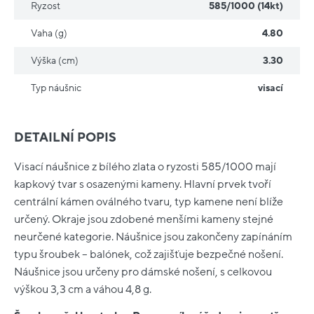
Ryzost
585/1000 (14kt)
Vaha (g)
4.80
Výška (cm)
3.30
Typ náušnic
visací
DETAILNÍ POPIS
Visací náušnice z bílého zlata o ryzosti 585/1000 mají
kapkový tvar s osazenými kameny. Hlavní prvek tvoří
centrální kámen oválného tvaru, typ kamene není blíže
určený. Okraje jsou zdobené menšími kameny stejné
neurčené kategorie. Náušnice jsou zakončeny zapínáním
typu šroubek – balónek, což zajišťuje bezpečné nošení.
Náušnice jsou určeny pro dámské nošení, s celkovou
výškou 3,3 cm a váhou 4,8 g.