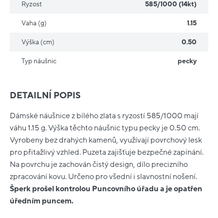
Ryzost
585/1000 (14kt)
Vaha (g)
1.15
Výška (cm)
0.50
Typ náušnic
pecky
DETAILNÍ POPIS
Dámské náušnice z bílého zlata s ryzostí 585/1000 mají
váhu 1.15 g. Výška těchto náušnic typu pecky je 0.50 cm.
Vyrobeny bez drahých kamenů, využívají povrchový lesk
pro přitažlivý vzhled. Puzeta zajišťuje bezpečné zapínání.
Na povrchu je zachován čistý design, dílo precizního
zpracování kovu. Určeno pro všední i slavnostní nošení.
Šperk prošel kontrolou Puncovního úřadu a je opatřen
úředním puncem.