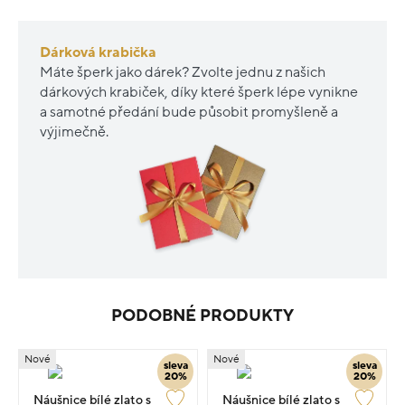
Dárková krabička
Máte šperk jako dárek? Zvolte jednu z našich
dárkových krabiček, díky které šperk lépe vynikne
a samotné předání bude působit promyšleně a
výjimečně.
PODOBNÉ PRODUKTY
Nové
Nové
sleva
sleva
20%
20%
Náušnice bílé zlato s
Náušnice bílé zlato s