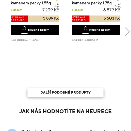
kamenem pecky 1.55g
kamenem pecky 1.75g
7 299 Kč
6 879 Kč
Skladem
Skladem
-20% kód:
-20% kód:
5 839 Kč
5 503 Kč
SRPEN20
SRPEN20
Koupit s kódem
Koupit s kódem
kód: 000062504249
kód: 001143005136
DALŠÍ PODOBNÉ PRODUKTY
JAK NÁS HODNOTÍTE NA HEURECE