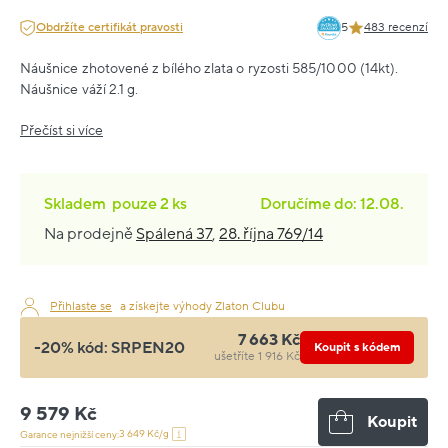
Obdržíte certifikát pravosti
5
483 recenzí
Náušnice zhotovené z bílého zlata o ryzosti 585/1000 (14kt).
Náušnice váží 2.1 g.
Přečíst si více
Skladem
pouze
2 ks
Doručíme do: 12.08.
Na prodejně
Spálená 37
,
28. října 769/14
Přihlaste se
a získejte výhody Zlaton Clubu
7 663 Kč
-20% kód:
SRPEN20
Koupit s kódem
ušetříte 1 916 Kč
9 579 Kč
Koupit
3 649 Kč/g
Garance nejnižší ceny: