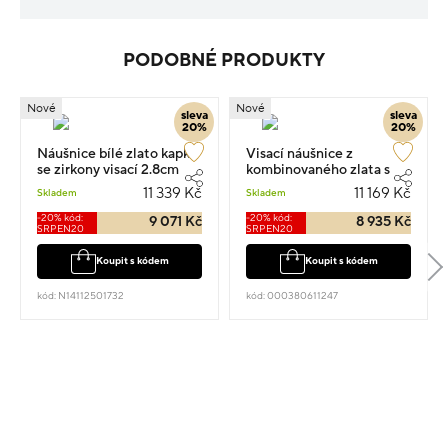
PODOBNÉ PRODUKTY
Nové
Nové
sleva
sleva
20%
20%
Náušnice bílé zlato kapka
Visací náušnice z
se zirkony visací 2.8cm
kombinovaného zlata s
2.45g
kameny 2.6cm 2.45g
11 339 Kč
11 169 Kč
Skladem
Skladem
-20% kód:
-20% kód:
9 071 Kč
8 935 Kč
SRPEN20
SRPEN20
Koupit s kódem
Koupit s kódem
kód: N14112501732
kód: 000380611247