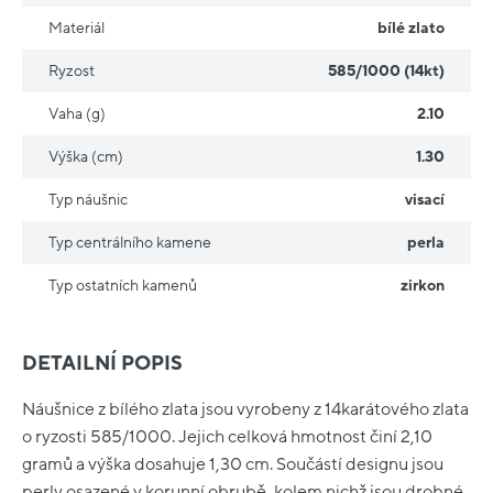
Materiál
bílé zlato
Ryzost
585/1000 (14kt)
Vaha (g)
2.10
Výška (cm)
1.30
Typ náušnic
visací
Typ centrálního kamene
perla
Typ ostatních kamenů
zirkon
DETAILNÍ POPIS
Náušnice z bílého zlata jsou vyrobeny z 14karátového zlata
o ryzosti 585/1000. Jejich celková hmotnost činí 2,10
gramů a výška dosahuje 1,30 cm. Součástí designu jsou
perly osazené v korunní obrubě, kolem nichž jsou drobné