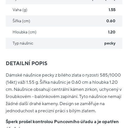
Vaha (g)
1.55
Šířka (cm)
0.60
Hloubka (cm)
1.20
Typ náušnic
pecky
DETAILNÍ POPIS
Dámské náušnice pecky z bílého zlata o ryzosti 585/1000
(14kt) váží 1.55 g. Šířka náušnic je 0.60 cm a hloubka 1.20
cm. Náušnice obsahují centrální kámen zirkon, uchycený v
šroubkovém - balónkovém zapínání. Tyto náušnice nemají
žádné další drahé kameny. Design se zaměřuje na
jednoduchost a precizní práci s bílým zlatem.
Šperk prošel kontrolou Puncovního úřadu a je opatřen