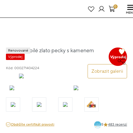
Právě teď! - 20 % na vše! Kód: SRPEN20
23 dní : 5h : 14m : 01s
0
MEN
Náušnice bílé zlato pecky s kamenem
Renovované
1.55g
Výprodej
Výprodej
Kód: 000271404224
Zobrazit galerii
Obdržíte certifikát pravosti
5
483 recenzí