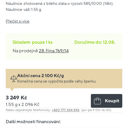
Náušnice zhotovené z bílého zlata o ryzosti 585/1000 (14kt).
Náušnice váží 1.55 g.
Přečíst si více
Skladem
pouze
1 ks
Doručíme do: 12.08.
Na prodejně
28. října 769/14
Akční cena 2 100 Kč/g
Konečná cena se vypočítá podle váhy šperku
3 249 Kč
Koupit
1.55 g x 2 096 Kč
Nebo objednejte telefonicky:
+420 777 354 596
(po–pá 9:00–16:00)
Další možnosti financování: