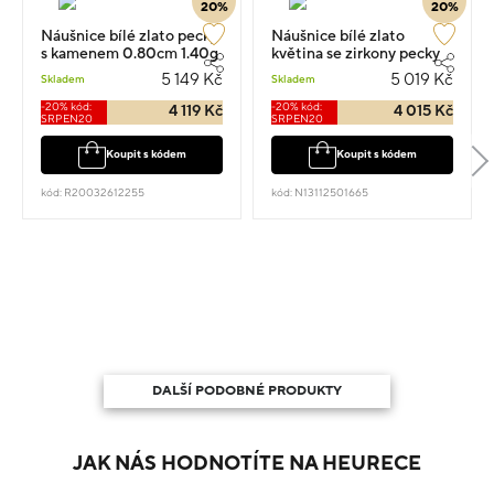
20%
20%
Náušnice bílé zlato pecky
Náušnice bílé zlato
s kamenem 0.80cm 1.40g
květina se zirkony pecky
0.6cm 1.05g
5 149 Kč
5 019 Kč
Skladem
Skladem
-20% kód:
-20% kód:
4 119 Kč
4 015 Kč
SRPEN20
SRPEN20
Koupit s kódem
Koupit s kódem
kód: R20032612255
kód: N13112501665
DALŠÍ PODOBNÉ PRODUKTY
JAK NÁS HODNOTÍTE NA HEURECE