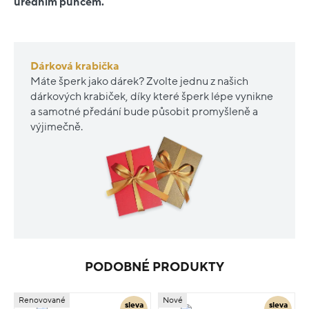
úředním puncem.
Dárková krabička
Máte šperk jako dárek? Zvolte jednu z našich
dárkových krabiček, díky které šperk lépe vynikne
a samotné předání bude působit promyšleně a
výjimečně.
PODOBNÉ PRODUKTY
Renovované
Nové
sleva
sleva