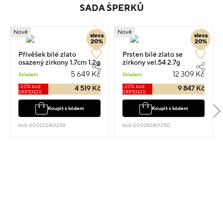
SADA ŠPERKŮ
Nové
Nové
sleva
sleva
20%
20%
Přívěšek bílé zlato
Prsten bílé zlato se
osazený zirkony 1.7cm 1.2g
zirkony vel.54 2.7g
5 649 Kč
12 309 Kč
Skladem
Skladem
-20% kód:
-20% kód:
4 519 Kč
9 847 Kč
SRPEN20
SRPEN20
Koupit s kódem
Koupit s kódem
kód: 000222401258
kód: 000282401250