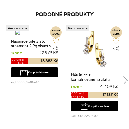
PODOBNÉ PRODUKTY
Renovované
Renovované
sleva
sleva
20%
20%
Náušnice bílé zlato
ornament 2.9g visací s
diamantem 0.360ct
22 979 Kč
Skladem
-20% kód:
18 383 Kč
SRPEN20
Koupit s kódem
Náušnice z
kombinovaného zlata
kód: 000052608247
visací 1.5cm 4.14g s
21 409 Kč
Skladem
diamantem 0.160ct
-20% kód:
17 127 Kč
SRPEN20
Koupit s kódem
kód: R07032503588