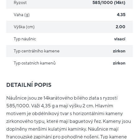
Ryzost
585/1000 (14kt)
Vaha (g)
4.35
Výška (cm)
2.00
Typ náušnic
visací
Typ centrálního kamene
zirkon
Typ ostatních kamenů
zirkon
DETAILNÍ POPIS
Náušnice jsou ze 14karátového bílého zlata s ryzostí
585/1000. Váží 4,35 g a mají výšku 2 cm. Hlavním
motivem je obdélníkový tvar s horizontálními kameny
zirkonového typu, které mají baguetový řez. Kameny jsou
doplněny menšími kulatými kamínky. Náušnice mají
francouzské zapínání pro pohodlné nošení. Typ kamene