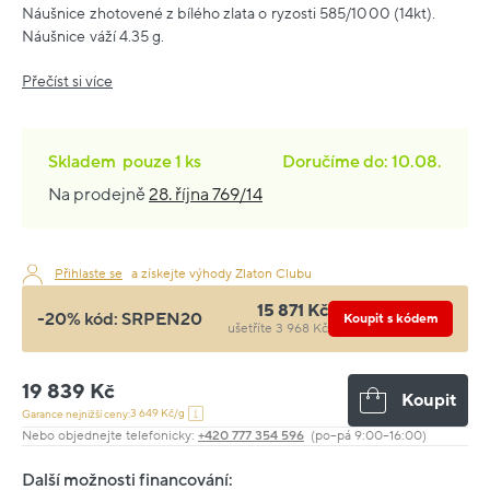
Náušnice zhotovené z bílého zlata o ryzosti 585/1000 (14kt).
Náušnice váží 4.35 g.
Přečíst si více
Skladem
pouze
1 ks
Doručíme do: 10.08.
Na prodejně
28. října 769/14
Přihlaste se
a získejte výhody Zlaton Clubu
15 871 Kč
-20% kód:
SRPEN20
Koupit s kódem
ušetříte 3 968 Kč
19 839 Kč
Koupit
3 649 Kč/g
Garance nejnižší ceny:
Nebo objednejte telefonicky:
+420 777 354 596
(po–pá 9:00–16:00)
Další možnosti financování: