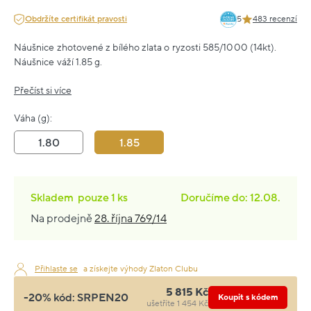
Obdržíte certifikát pravosti
5
483 recenzí
Náušnice zhotovené z bílého zlata o ryzosti 585/1000 (14kt).
Náušnice váží 1.85 g.
Přečíst si více
Váha (g):
1.80
1.85
Skladem
pouze
1 ks
Doručíme do: 12.08.
Na prodejně
28. října 769/14
Přihlaste se
a získejte výhody Zlaton Clubu
5 815 Kč
-20% kód:
SRPEN20
Koupit s kódem
ušetříte 1 454 Kč