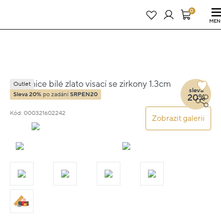
Právě teď! - 20 % na vše! Kód: SRPEN20
23 dní : 11h : 39m : 30s
0
MEN
Náušnice bílé zlato visací se zirkony 1.3cm
Outlet
sleva
1.85g
Sleva 20%
po zadání
SRPEN20
20%
Kód: 000321602242
Zobrazit galerii