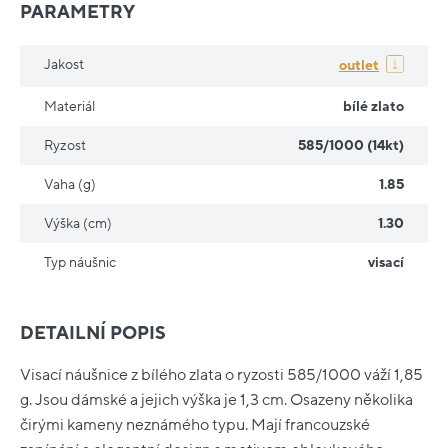
PARAMETRY
Jakost
outlet
Materiál
bílé zlato
Ryzost
585/1000 (14kt)
Vaha (g)
1.85
Výška (cm)
1.30
Typ náušnic
visací
DETAILNÍ POPIS
Visací náušnice z bílého zlata o ryzosti 585/1000 váží 1,85
g. Jsou dámské a jejich výška je 1,3 cm. Osazeny několika
čirými kameny neznámého typu. Mají francouzské