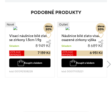
PODOBNÉ PRODUKTY
Nové
Outlet
sleva
sleva
20%
20%
Visací náušnice bílé zlato
Náušnice bílé zlato visací
se zirkony 1.5cm 1.9g
osazené zirkony výška
1.5cm váha 2.3g
8 949 Kč
8 689 Kč
Skladem
Skladem
-20% kód:
-20% kód:
7 159 Kč
6 951 Kč
SRPEN20
SRPEN20
Koupit s kódem
Koupit s kódem
kód: 001392508228
kód: 000171105221