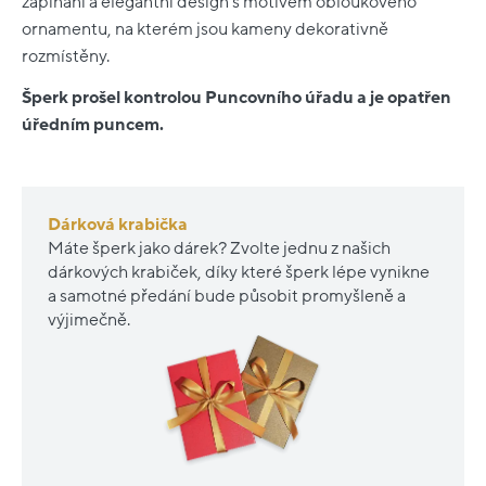
zapínání a elegantní design s motivem obloukového
ornamentu, na kterém jsou kameny dekorativně
rozmístěny.
Šperk prošel kontrolou Puncovního úřadu a je opatřen
úředním puncem.
Dárková krabička
Máte šperk jako dárek? Zvolte jednu z našich
dárkových krabiček, díky které šperk lépe vynikne
a samotné předání bude působit promyšleně a
výjimečně.