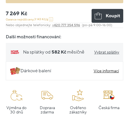
7 269 Kč
Koupit
3 143 Kč/g
Garance nejnižší ceny:
Nebo objednejte telefonicky:
+420 777 354 596
(po–pá 9:00–16:00)
Další možnosti financování:
Na splátky od
582 Kč
měsíčně
Vybrat splátky
Dárkové balení
Více informací
Výměna do
Doprava
Ověřeno
Česká firma
30 dnů
zdarma
zákazníky