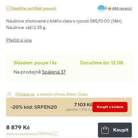
Obdržíte certifikát pravosti
5
484 recenzí
Náušnice zhotovené z bílého zlata o ryzosti 585/1000 (14kt).
Náušnice váží 2.35 g.
Přečíst si více
Skladem
pouze
1 ks
Doručíme do: 12.08.
Na prodejně
Spálená 37
Přihlaste se
a získejte výhody Zlaton Clubu
7 103 Kč
-20% kód:
SRPEN20
Koupit s kódem
ušetříte 1 776 Kč
8 879 Kč
Koupit
3 023 Kč/g
Garance nejnižší ceny: