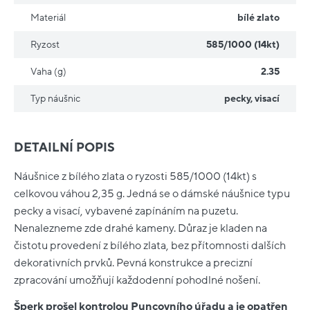
Materiál
bílé zlato
Ryzost
585/1000 (14kt)
Vaha (g)
2.35
Typ náušnic
pecky
,
visací
DETAILNÍ POPIS
Náušnice z bílého zlata o ryzosti 585/1000 (14kt) s
celkovou váhou 2,35 g. Jedná se o dámské náušnice typu
pecky a visací, vybavené zapínáním na puzetu.
Nenalezneme zde drahé kameny. Důraz je kladen na
čistotu provedení z bílého zlata, bez přítomnosti dalších
dekorativních prvků. Pevná konstrukce a precizní
zpracování umožňují každodenní pohodlné nošení.
Šperk prošel kontrolou Puncovního úřadu a je opatřen