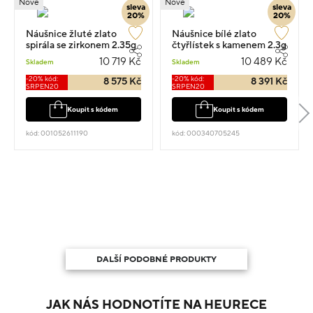
Nové
Nové
sleva
sleva
20%
20%
Náušnice žluté zlato
Náušnice bílé zlato
spirála se zirkonem 2.35g
čtyřlístek s kamenem 2.3g
10 719 Kč
10 489 Kč
Skladem
Skladem
-20% kód:
-20% kód:
8 575 Kč
8 391 Kč
SRPEN20
SRPEN20
Koupit s kódem
Koupit s kódem
kód: 001052611190
kód: 000340705245
DALŠÍ PODOBNÉ PRODUKTY
JAK NÁS HODNOTÍTE NA HEURECE