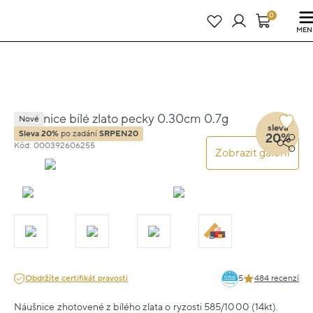
Právě teď! - 20 % na vše! Kód: SRPEN20
21 dní : 20h : 04m : 03s
0
MEN
Náušnice bílé zlato pecky 0.30cm 0.7g
Nové
sleva
Sleva 20%
po zadání
SRPEN20
20%
Kód: 000392606255
Zobrazit galerii
Obdržíte certifikát pravosti
5
484 recenzí
Náušnice zhotovené z bílého zlata o ryzosti 585/1000 (14kt).