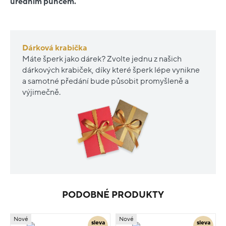
úředním puncem.
Dárková krabička
Máte šperk jako dárek? Zvolte jednu z našich
dárkových krabiček, díky které šperk lépe vynikne
a samotné předání bude působit promyšleně a
výjimečně.
PODOBNÉ PRODUKTY
Nové
Nové
sleva
sleva