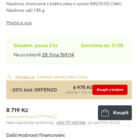
Náušnice zhotovené z bílého zlata o ryzosti 585/1000 (14kt).
Náušnice váží 1.85 g.
Přečíst si více
Skladem
pouze
2 ks
Doručíme do: 11.08.
Na prodejně
28. října 769/14
Přihlaste se
a získejte výhody Zlaton Clubu
6 975 Kč
-20% kód:
SRPEN20
Koupit s kódem
ušetříte 1 744 Kč
8 719 Kč
Koupit
3 770 Kč/g
Garance nejnižší ceny:
Nebo objednejte telefonicky:
+420 777 354 596
(po–pá 9:00–16:00)
Další možnosti financování: