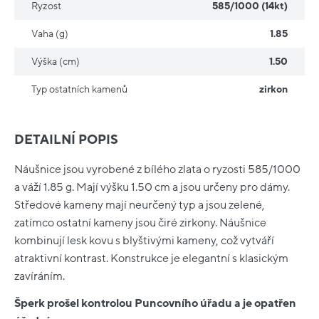
Ryzost
585/1000 (14kt)
Vaha (g)
1.85
Výška (cm)
1.50
Typ ostatních kamenů
zirkon
DETAILNÍ POPIS
Náušnice jsou vyrobené z bílého zlata o ryzosti 585/1000
a váží 1.85 g. Mají výšku 1.50 cm a jsou určeny pro dámy.
Středové kameny mají neurčený typ a jsou zelené,
zatímco ostatní kameny jsou čiré zirkony. Náušnice
kombinují lesk kovu s blyštivými kameny, což vytváří
atraktivní kontrast. Konstrukce je elegantní s klasickým
zavíráním.
Šperk prošel kontrolou Puncovního úřadu a je opatřen