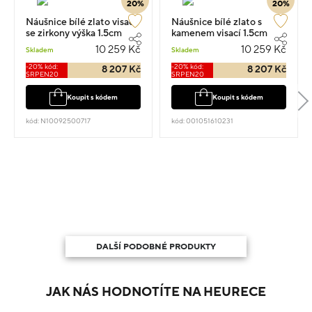
20%
20%
Náušnice bílé zlato visací
Náušnice bílé zlato s
se zirkony výška 1.5cm
kamenem visací 1.5cm
váha 2.25g
2.25g
10 259 Kč
10 259 Kč
Skladem
Skladem
-20% kód:
-20% kód:
8 207 Kč
8 207 Kč
SRPEN20
SRPEN20
Koupit s kódem
Koupit s kódem
kód: N10092500717
kód: 001051610231
DALŠÍ PODOBNÉ PRODUKTY
JAK NÁS HODNOTÍTE NA HEURECE