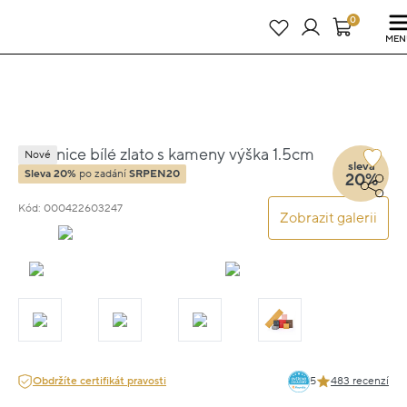
Právě teď! - 20 % na vše! Kód: SRPEN20
24 dní : 8h : 26m : 54s
0
MEN
Náušnice bílé zlato s kameny výška 1.5cm
Nové
sleva
váha 1.85g
Sleva 20%
po zadání
SRPEN20
20%
Kód: 000422603247
Zobrazit galerii
Obdržíte certifikát pravosti
5
483 recenzí