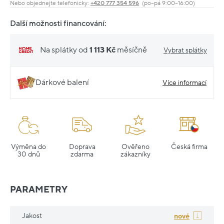
Nebo objednejte telefonicky:
+420 777 354 596
(po–pá 9:00–16:00)
Další možnosti financování:
Na splátky od
1 113 Kč
měsíčně
Vybrat splátky
Dárkové balení
Více informací
Výměna do
Doprava
Ověřeno
Česká firma
30 dnů
zdarma
zákazníky
PARAMETRY
Jakost
nové