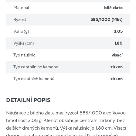
Materiál
bílé zlato
Ryzost
585/1000 (14kt)
Vaha (g)
3.05
Výška (cm)
1.80
Typ náušnic
visací
Typ centrálního kamene
zirkon
Typ ostatních kamenů
zirkon
DETAILNÍ POPIS
Náušnice z bílého zlata mají ryzost 585/1000 a celkovou
hmotnost 3.05 g. Klenot obsahuje centrální zirkony, bez
dalších drahých kamenů. Výška náušnic je 1.80 cm. Visací
design se patentovým zapínáním zajišťuje bezpečné