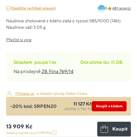
Obdržíte certifikát pravosti
5
481 recenzí
Náušnice zhotovené z bílého zlata o ryzosti 585/1000 (14kt).
Náušnice váží 3.05 g.
Přečíst si více
Skladem
pouze
1 ks
Doručíme do: 11.08.
Na prodejně
28. října 769/14
Přihlaste se
a získejte výhody Zlaton Clubu
11 127 Kč
-20% kód:
SRPEN20
Koupit s kódem
ušetříte 2 782 Kč
13 909 Kč
Koupit
3 648 Kč/g
Garance nejnižší ceny: