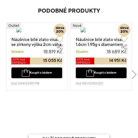
PODOBNÉ PRODUKTY
Outlet
Nové
sleva
sleva
20%
20%
Náušnice bílé zlato visací
Náušnice bílé zlato visací
se zirkony výška 2cm váha
1.6cm 1.95g s diamantem
4.98g
0.170ct
18 819 Kč
18 689 Kč
Skladem
Skladem
-20% kód:
-20% kód:
15 055 Kč
14 951 Kč
SRPEN20
SRPEN20
Koupit s kódem
Koupit s kódem
kód: O04122401198
kód: N21102501201