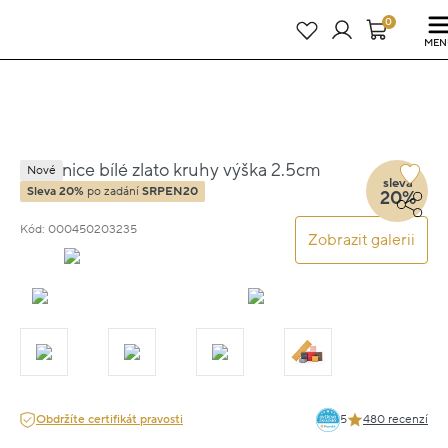
Právě teď! - 20 % na vše! Kód: SRPEN20
25 dní : 15h : 59m : 52s
0
MEN
Náušnice bílé zlato kruhy výška 2.5cm
Nové
sleva
váha 1.65g
Sleva 20%
po zadání
SRPEN20
20%
Kód: 000450203235
Zobrazit galerii
Obdržíte certifikát pravosti
5
480 recenzí