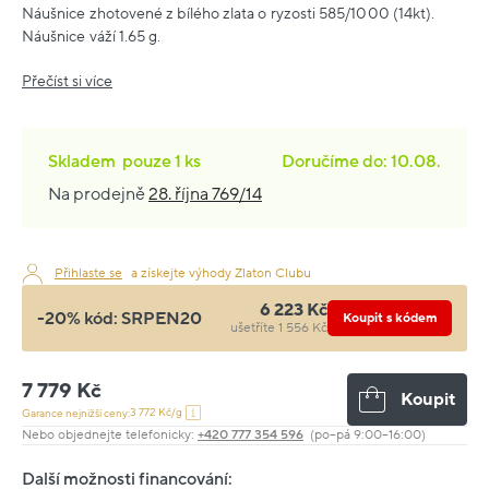
Náušnice zhotovené z bílého zlata o ryzosti 585/1000 (14kt).
Náušnice váží 1.65 g.
Přečíst si více
Skladem
pouze
1 ks
Doručíme do: 10.08.
Na prodejně
28. října 769/14
Přihlaste se
a získejte výhody Zlaton Clubu
6 223 Kč
-20% kód:
SRPEN20
Koupit s kódem
ušetříte 1 556 Kč
7 779 Kč
Koupit
3 772 Kč/g
Garance nejnižší ceny:
Nebo objednejte telefonicky:
+420 777 354 596
(po–pá 9:00–16:00)
Další možnosti financování: