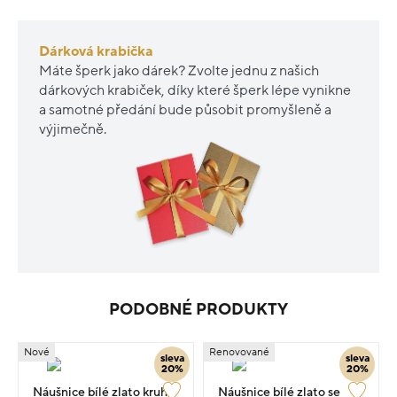
Dárková krabička
Máte šperk jako dárek? Zvolte jednu z našich
dárkových krabiček, díky které šperk lépe vynikne
a samotné předání bude působit promyšleně a
výjimečně.
PODOBNÉ PRODUKTY
Nové
Renovované
sleva
sleva
20%
20%
Náušnice bílé zlato kruhy
Náušnice bílé zlato se