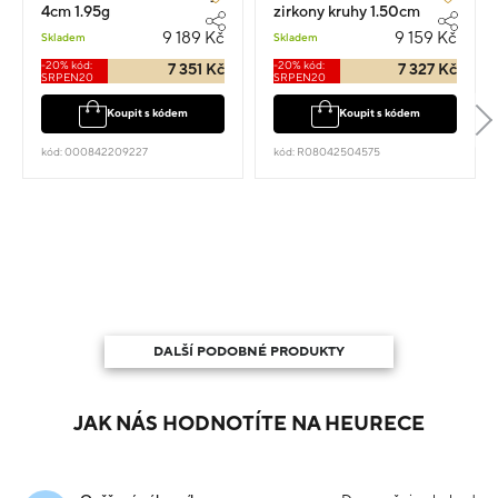
4cm 1.95g
zirkony kruhy 1.50cm
2.88g
9 189 Kč
9 159 Kč
Skladem
Skladem
-20% kód:
-20% kód:
7 351 Kč
7 327 Kč
SRPEN20
SRPEN20
Koupit s kódem
Koupit s kódem
kód: 000842209227
kód: R08042504575
DALŠÍ PODOBNÉ PRODUKTY
JAK NÁS HODNOTÍTE NA HEURECE