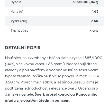
Ryzost
585/1000 (14kt)
Vaha (g)
1.65
Výška (cm)
2.50
Typ náušnic
kruhy
DETAILNÍ POPIS
Náušnice jsou vyrobeny z bílého zlata o ryzosti 585/1000
(14kt), s celkovou váhou 1.65 gramů. Neobsahují drahé
kameny a jsou navrženy v podobě kruhů se zasouvacím
typem zapínání. Výška náušnic se pohybuje mezi 2.50 a
3.50 cm. Povrch má hladkou a leštěnou úpravu, čímž je
podtržena jednoduchost a elegance tvaru. Určeno pro
dámské nositele.
Šperk prošel kontrolou Puncovního
úřadu a je opatřen úředním puncem.