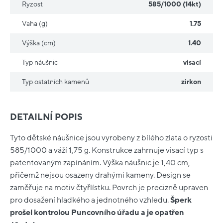
Ryzost
585/1000 (14kt)
Vaha (g)
1.75
Výška (cm)
1.40
Typ náušnic
visací
Typ ostatních kamenů
zirkon
DETAILNÍ POPIS
Tyto dětské náušnice jsou vyrobeny z bílého zlata o ryzosti
585/1000 a váží 1,75 g. Konstrukce zahrnuje visací typ s
patentovaným zapínáním. Výška náušnic je 1,40 cm,
přičemž nejsou osazeny drahými kameny. Design se
zaměřuje na motiv čtyřlístku. Povrch je precizně upraven
pro dosažení hladkého a jednotného vzhledu.
Šperk
prošel kontrolou Puncovního úřadu a je opatřen