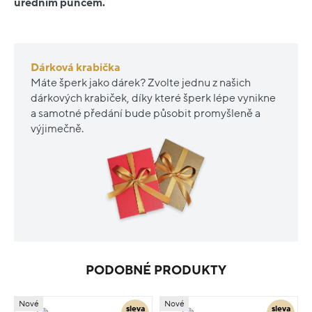
úředním puncem.
Dárková krabička
Máte šperk jako dárek? Zvolte jednu z našich
dárkových krabiček, díky které šperk lépe vynikne
a samotné předání bude působit promyšleně a
výjimečně.
PODOBNÉ PRODUKTY
Nové
Nové
sleva
sleva