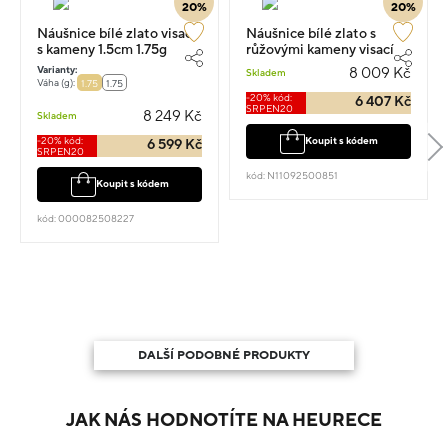
20%
20%
Náušnice bílé zlato visací
Náušnice bílé zlato s
s kameny 1.5cm 1.75g
růžovými kameny visací
1.5cm 1.7g
Varianty:
8 009 Kč
Skladem
Váha (g):
1.75
1.75
-20% kód:
6 407 Kč
SRPEN20
8 249 Kč
Skladem
-20% kód:
Koupit s kódem
6 599 Kč
SRPEN20
kód: N11092500851
Koupit s kódem
kód: 000082508227
DALŠÍ PODOBNÉ PRODUKTY
JAK NÁS HODNOTÍTE NA HEURECE