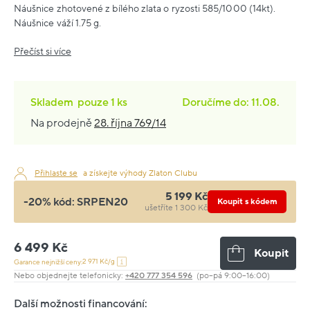
Náušnice zhotovené z bílého zlata o ryzosti 585/1000 (14kt).
Náušnice váží 1.75 g.
Přečíst si více
Skladem
pouze
1 ks
Doručíme do: 11.08.
Na prodejně
28. října 769/14
Přihlaste se
a získejte výhody Zlaton Clubu
5 199 Kč
-20% kód:
SRPEN20
Koupit s kódem
ušetříte 1 300 Kč
6 499 Kč
Koupit
2 971 Kč/g
Garance nejnižší ceny:
Nebo objednejte telefonicky:
+420 777 354 596
(po–pá 9:00–16:00)
Další možnosti financování: