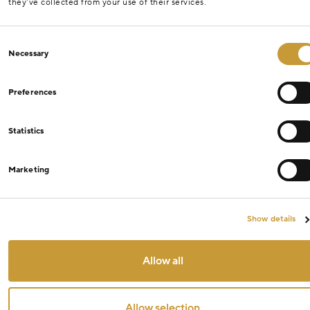
they’ve collected from your use of their services.
Consent
Necessary
Selection
Preferences
Statistics
Marketing
Show details
Allow all
Allow selection