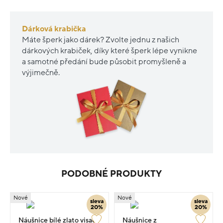
Dárková krabička
Máte šperk jako dárek? Zvolte jednu z našich
dárkových krabiček, díky které šperk lépe vynikne
a samotné předání bude působit promyšleně a
výjimečně.
PODOBNÉ PRODUKTY
Nové
Nové
sleva
sleva
20%
20%
Náušnice bílé zlato visací
Náušnice z