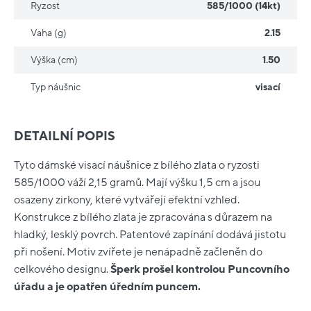
Ryzost
585/1000 (14kt)
Vaha (g)
2.15
Výška (cm)
1.50
Typ náušnic
visací
DETAILNÍ POPIS
Tyto dámské visací náušnice z bílého zlata o ryzosti
585/1000 váží 2,15 gramů. Mají výšku 1,5 cm a jsou
osazeny zirkony, které vytvářejí efektní vzhled.
Konstrukce z bílého zlata je zpracována s důrazem na
hladký, lesklý povrch. Patentové zapínání dodává jistotu
při nošení. Motiv zvířete je nenápadně začleněn do
celkového designu.
Šperk prošel kontrolou Puncovního
úřadu a je opatřen úředním puncem.