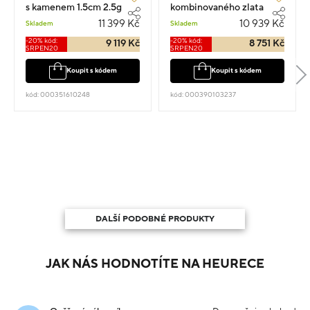
s kamenem 1.5cm 2.5g
kombinovaného zlata
kapka 4cm 2.4g
11 399 Kč
10 939 Kč
Skladem
Skladem
-20% kód:
-20% kód:
9 119 Kč
8 751 Kč
SRPEN20
SRPEN20
Koupit s kódem
Koupit s kódem
kód: 000351610248
kód: 000390103237
DALŠÍ PODOBNÉ PRODUKTY
JAK NÁS HODNOTÍTE NA HEURECE