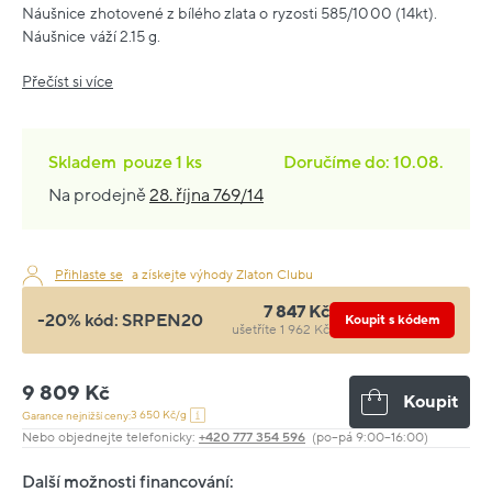
Náušnice zhotovené z bílého zlata o ryzosti 585/1000 (14kt).
Náušnice váží 2.15 g.
Přečíst si více
Skladem
pouze
1 ks
Doručíme do: 10.08.
Na prodejně
28. října 769/14
Přihlaste se
a získejte výhody Zlaton Clubu
7 847 Kč
-20% kód:
SRPEN20
Koupit s kódem
ušetříte 1 962 Kč
9 809 Kč
Koupit
3 650 Kč/g
Garance nejnižší ceny:
Nebo objednejte telefonicky:
+420 777 354 596
(po–pá 9:00–16:00)
Další možnosti financování: