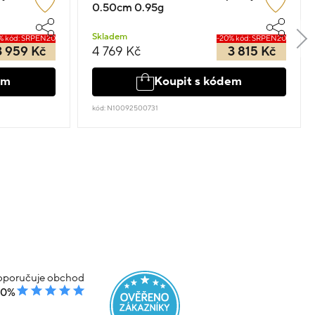
0.50cm 0.95g
Skladem
% kód: SRPEN20
-20% kód: SRPEN20
3 959 Kč
4 769 Kč
3 815 Kč
em
Koupit s kódem
kód: N10092500731
poručuje obchod
00%