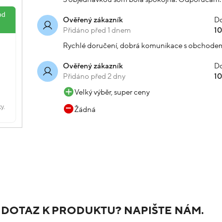
Do
Ověřený zákazník
Přidáno před 1 dnem
1
Rychlé doručení, dobrá komunikace s obchode
Do
Ověřený zákazník
Přidáno před 2 dny
1
Velký výběr, super ceny
Žádná
 DOTAZ K PRODUKTU? NAPIŠTE NÁM.