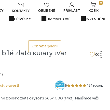
0
s
KY
OBLÍBENÉ
PŘIHLÁSIT
KOŠÍK
KONTAKTY
PŘÍVĚSKY
DIAMANTOVÉ
INVESTIČNÍ
Zobrazit galerii
bílé zlato kulatý tvar
49
kát pravosti
5
484 recenzí
é z bílého zlata o ryzosti 585/1000 (14kt). Náušnice váží