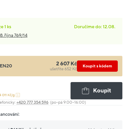
ze
1 ks
Doručíme do: 12.08.
8. října 769/14
2 607 Kč
EN20
Koupit s kódem
ušetříte 652 Kč
Koupit
4 011 Kč/g
efonicky:
+420 777 354 596
(po–pá 9:00–16:00)
nancování: