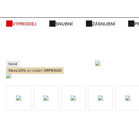
P
VÝPRODEJ
SNUBNÍ
ZÁSNUBNÍ
P
Nové
Sleva 20%
po zadání
SRPEN20