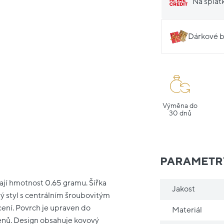
Na splát
Dárkové b
Výměna do
30 dnů
PARAMETR
ají hmotnost 0.65 gramu. Šířka
Jakost
ý styl s centrálním šroubovitým
cení. Povrch je upraven do
Materiál
enů. Design obsahuje kovový