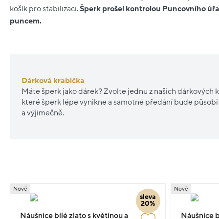
košík pro stabilizaci.
Šperk prošel kontrolou Puncovního úřa
puncem.
Dárková krabička
Máte šperk jako dárek? Zvolte jednu z našich dárkových k
které šperk lépe vynikne a samotné předání bude působ
a výjimečně.
Nové
Nové
sleva
20%
Náušnice bílé zlato s květinou a
Náušnice bí