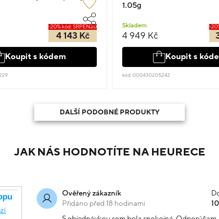
1.05g
Skladem
-20% kód: SRPEN20
-20
4 143 Kč
4 949 Kč
Koupit s kódem
Koupit s kód
229
kód: 000430205242
DALŠÍ PODOBNÉ PRODUKTY
JAK NÁS HODNOTÍTE NA HEURECE
Do
Ověřený zákazník
Přidáno před 18 hodinami
1
S objednávkou som bola spokojná. Odporúčam.