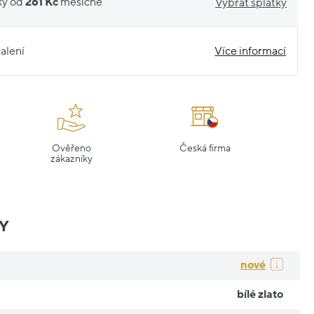
ky od
261 Kč
měsíčně
Vybrat splátky
alení
Více informací
Ověřeno
Česká firma
zákazníky
Y
nové
bílé zlato