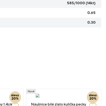
585/1000 (14kt)
0.65
0.30
Nové
sleva
sleva
20%
20%
ny 1.4cm
Náušnice bílé zlato kulička pecky