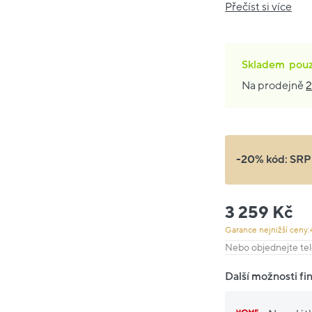
Přečíst si více
Skladem
pou
Na prodejně
2
-20% kód:
SRP
3 259 Kč
Garance nejnižší ceny:
Nebo objednejte tel
Další možnosti fi