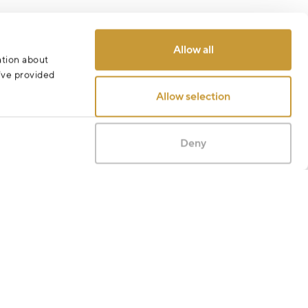
Allow all
ation about
u’ve provided
Allow selection
Deny