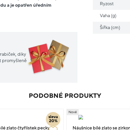
Ryzost
du a je opatřen úředním
Vaha (g)
Šířka (cm)
rabiček, díky
it promyšleně
PODOBNÉ PRODUKTY
Nové
sleva
20%
lé zlato čtyřlístek pecky
Náušnice bílé zlato se zirko