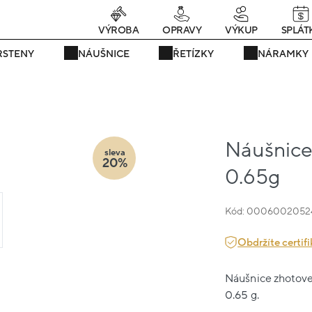
rávě teď! - 20 % na vše! Kód: SRPEN20
22 dní : 16h : 46m : 40
VÝROBA
OPRAVY
VÝKUP
SPLÁT
RSTENY
NÁUŠNICE
ŘETÍZKY
NÁRAMKY
Náušnice 
sleva
20%
0.65g
Kód: 0006002052
Obdržíte certifi
Náušnice zhotoven
0.65 g.