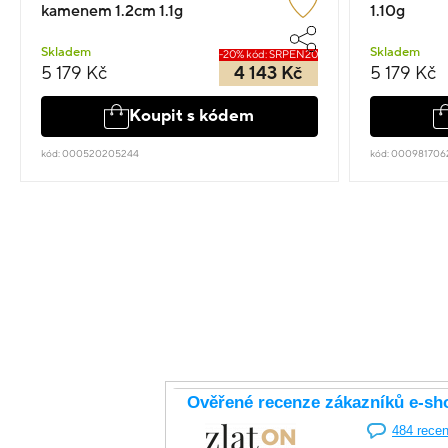
kamenem 1.2cm 1.1g
1.10g
Skladem
Skladem
-20% kód: SRPEN20
5 179 Kč
4 143 Kč
5 179 Kč
Koupit s kódem
kód: 000520205244
kód: 000981706