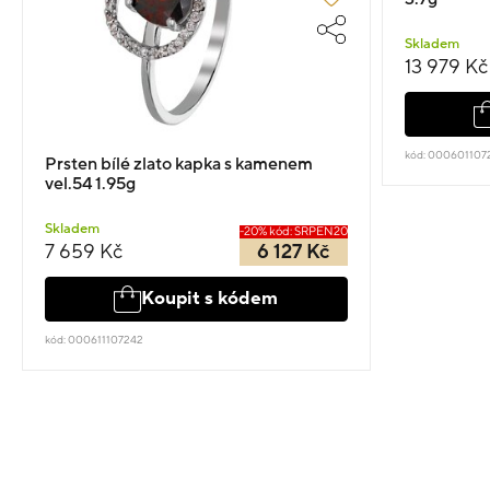
Skladem
13 979 Kč
kód: 000601107
Prsten bílé zlato kapka s kamenem
vel.54 1.95g
Skladem
-20% kód: SRPEN20
7 659 Kč
6 127 Kč
Koupit s kódem
kód: 000611107242