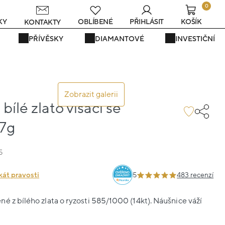
0
s
KY
OBLÍBENÉ
PŘIHLÁSIT
KOŠÍK
KONTAKTY
PŘÍVĚSKY
DIAMANTOVÉ
INVESTIČNÍ
Zobrazit galerii
bílé zlato visací se
.7g
5
kát pravosti
5
483 recenzí
é z bílého zlata o ryzosti 585/1000 (14kt). Náušnice váží