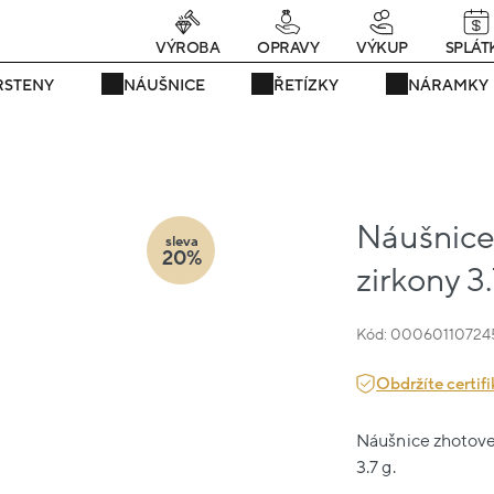
rávě teď! - 20 % na vše! Kód: SRPEN20
23 dní : 10h : 56m : 44
VÝROBA
OPRAVY
VÝKUP
SPLÁT
RSTENY
NÁUŠNICE
ŘETÍZKY
NÁRAMKY
Náušnice 
sleva
20%
zirkony 3
Kód: 00060110724
Obdržíte certifi
Náušnice zhotoven
3.7 g.