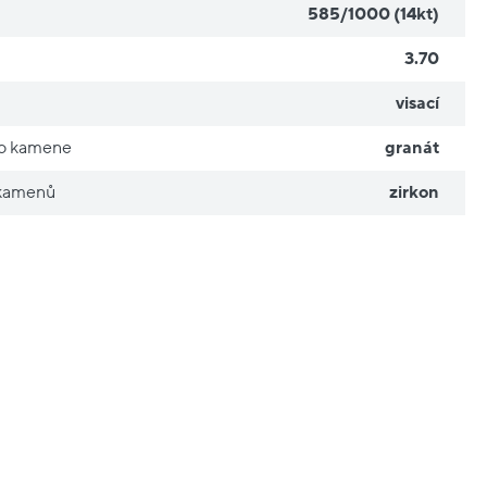
585/1000 (14kt)
3.70
visací
ho kamene
granát
 kamenů
zirkon