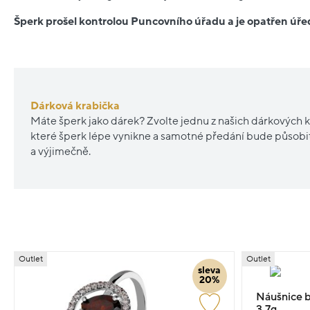
Šperk prošel kontrolou Puncovního úřadu a je opatřen ú
Dárková krabička
Máte šperk jako dárek? Zvolte jednu z našich dárkových k
které šperk lépe vynikne a samotné předání bude působ
a výjimečně.
Outlet
Outlet
sleva
20%
Náušnice bí
3.7g