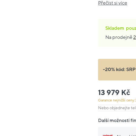
Přečíst si více
Skladem
pou
Na prodejně
2
-20% kód:
SRP
13 979 Kč
Garance nejnižší ceny:
Nebo objednejte tel
Další možnosti fi