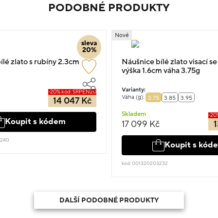
PODOBNÉ PRODUKTY
Nové
sleva
20%
lé zlato s rubíny 2.3cm
Náušnice bílé zlato visací s
výška 1.6cm váha 3.75g
Varianty:
-20% kód: SRPEN20
Váha (g):
3.75
3.85
3.95
14 047 Kč
Skladem
-20
Koupit s kódem
17 099 Kč
1
4240
Koupit s kód
kód: 001320203232
DALŠÍ PODOBNÉ PRODUKTY