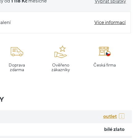
ky od
1 118 Kč
měsíčně
Vybrat splátky
alení
Více informací
Doprava
Ověřeno
Česká firma
zdarma
zákazníky
Y
outlet
bílé zlato