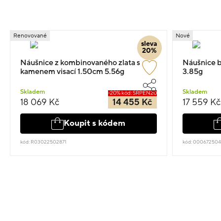
Renovované
Nové
sleva
20%
Náušnice z kombinovaného zlata s
Náušnice bí
kamenem visací 1.50cm 5.56g
3.85g
Skladem
Skladem
-20% kód: SRPEN20
18 069 Kč
14 455 Kč
17 559 Kč
Koupit s kódem
kód: R03022502871
kód: 00067250