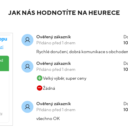
JAK NÁS HODNOTÍTE NA HEURECE
Do
Ověřený zákazník
Přidáno před 1 dnem
1
Rychlé doručení, dobrá komunikace s obchode
Do
Ověřený zákazník
Přidáno před 1 dnem
1
Velký výběr, super ceny
Žádná
Do
Ověřený zákazník
Přidáno před 1 dnem
1
všechno OK