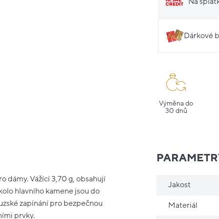
Na splát
Dárkové b
Výměna do
30 dnů
PARAMETR
ro dámy. Vážící 3,70 g, obsahují
Jakost
kolo hlavního kamene jsou do
ouzské zapínání pro bezpečnou
Materiál
ími prvky.