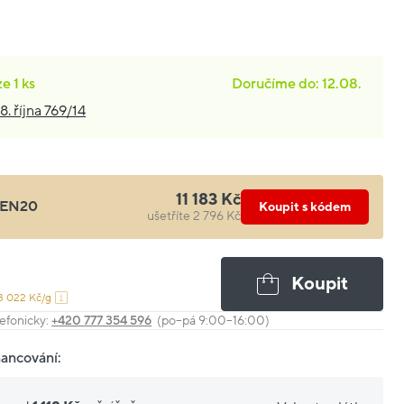
ze
1 ks
Doručíme do: 12.08.
8. října 769/14
11 183 Kč
EN20
Koupit s kódem
ušetříte 2 796 Kč
Koupit
3 022 Kč/g
efonicky:
+420 777 354 596
(po–pá 9:00–16:00)
nancování: