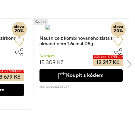
Outlet
sleva
sleva
20%
20%
e zirkonem
Náušnice z kombinovaného zlata s
almandinem 1.6cm 4.05g
Skladem
-20% kód: SRPEN20
15 309 Kč
12 247 Kč
% kód: SRPEN20
Koupit s kódem
3 679 Kč
kód: O06062506087
em