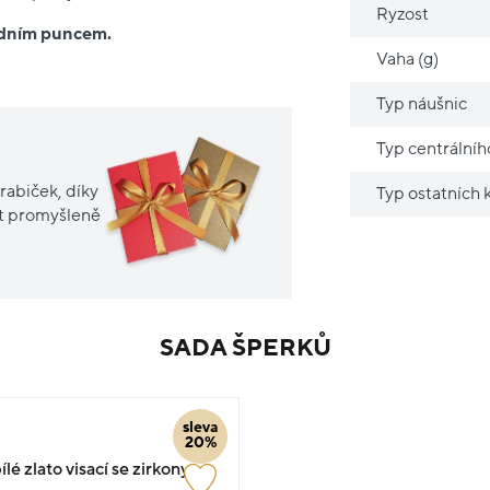
Ryzost
ředním puncem.
Vaha (g)
Typ náušnic
Typ centrální
rabiček, díky
Typ ostatních
it promyšleně
SADA ŠPERKŮ
sleva
20%
lé zlato visací se zirkony