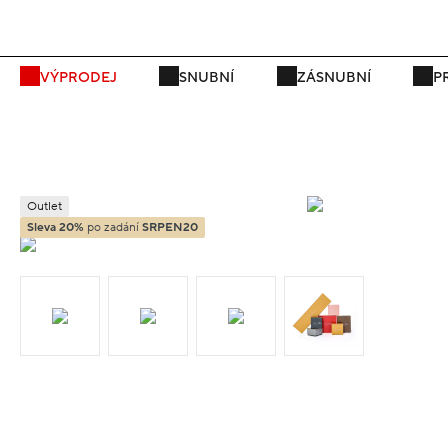
P
VÝPRODEJ
SNUBNÍ
ZÁSNUBNÍ
P
Outlet
Sleva 20%
po zadání
SRPEN20