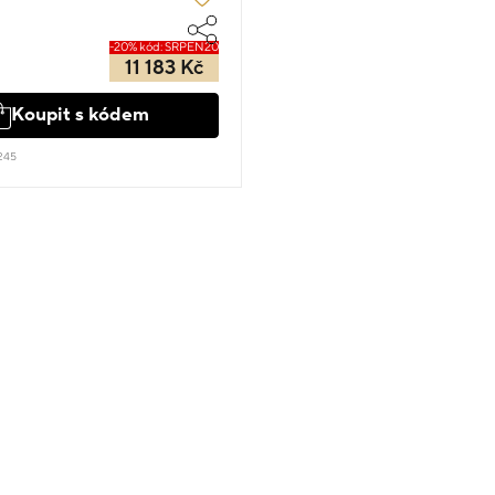
-20% kód: SRPEN20
11 183 Kč
Koupit s kódem
245