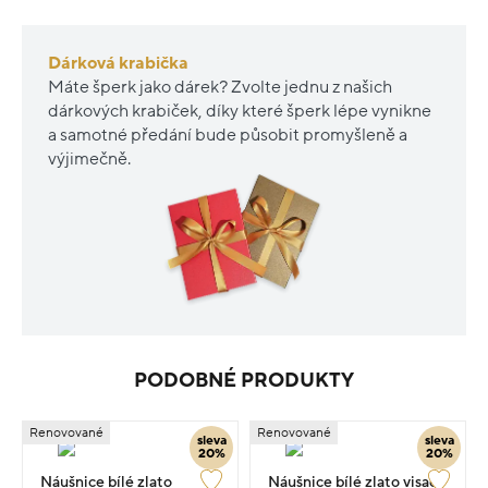
Dárková krabička
Máte šperk jako dárek? Zvolte jednu z našich
dárkových krabiček, díky které šperk lépe vynikne
a samotné předání bude působit promyšleně a
výjimečně.
PODOBNÉ PRODUKTY
Renovované
Renovované
sleva
sleva
20%
20%
Náušnice bílé zlato
Náušnice bílé zlato visací