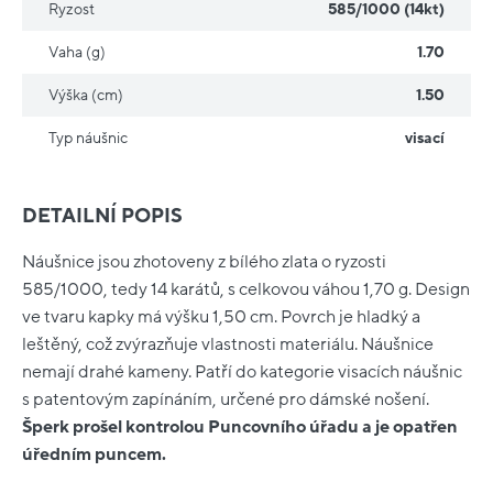
Ryzost
585/1000 (14kt)
Vaha (g)
1.70
Výška (cm)
1.50
Typ náušnic
visací
DETAILNÍ POPIS
Náušnice jsou zhotoveny z bílého zlata o ryzosti
585/1000, tedy 14 karátů, s celkovou váhou 1,70 g. Design
ve tvaru kapky má výšku 1,50 cm. Povrch je hladký a
leštěný, což zvýrazňuje vlastnosti materiálu. Náušnice
nemají drahé kameny. Patří do kategorie visacích náušnic
s patentovým zapínáním, určené pro dámské nošení.
Šperk prošel kontrolou Puncovního úřadu a je opatřen
úředním puncem.