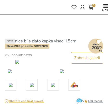
Právě teď! - 20 % na vše! Kód: SRPEN20
23 dní : 2h : 36m : 06s
0
MEN
Náušnice bílé zlato kapka visací 1.5cm
Nové
sleva
1.7g
Sleva 20%
po zadání
SRPEN20
20%
Kód: 000601302190
Zobrazit galerii
Obdržíte certifikát pravosti
5
483 recenzí