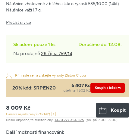
Náušnice zhotovené z bílého zlata o ryzosti 585/1000 (14kt).
Náušnice váží 1.7 g.
Přečíst si více
Skladem
pouze
1 ks
Doručíme do: 12.08.
Na prodejně
28. října 769/14
Přihlaste se
a získejte výhody Zlaton Clubu
6 407 Kč
-20% kód:
SRPEN20
Koupit s kódem
ušetříte 1 602 Kč
8 009 Kč
Koupit
3 769 Kč/g
Garance nejnižší ceny:
Nebo objednejte telefonicky:
+420 777 354 596
(po–pá 9:00–16:00)
Další možnosti financování: