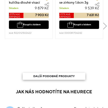
kulička dlouhé visací
se zirkony 1.6cm 3g
3.06g 5cm
9 879 Kč
9 539 Kč
Skladem
Skladem
-20% kód:
-20% kód:
7 903 Kč
7 631 Kč
SRPEN20
SRPEN20
Koupit s kódem
Koupit s kódem
kód: R22012502622
kód: 000081706242
DALŠÍ PODOBNÉ PRODUKTY
JAK NÁS HODNOTÍTE NA HEURECE