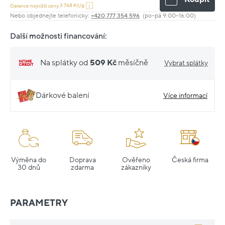
3 768 Kč/g
Garance nejnižší ceny:
Nebo objednejte telefonicky:
+420 777 354 596
(po–pá 9:00–16:00)
Další možnosti financování:
Na splátky od
509 Kč
měsíčně
Vybrat splátky
Dárkové balení
Více informací
Výměna do
Doprava
Ověřeno
Česká firma
30 dnů
zdarma
zákazníky
PARAMETRY