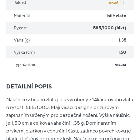
Jakost
nové
Materiál
bílé zlato
Ryzost
585/1000 (14kt)
Vaha (g)
1.35
Výška (cm)
1.50
Typ náušnic
visací
DETAILNÍ POPIS
Náušnice z bílého zlata jsou vyrobeny z 14karátového zlata
o ryzosti 585/1000. Mají visací design s brizurovým
zapínáním určeným pro bezpečné nošení. Výška náušnic
je 1,50 cm a celková váha činí 1,35 g. Dominantním
prvkem je zirkon v centrální části, zatímco povrch kovu je
hladce leštěný pro jemný lesk. Náušnice jsou určeny pro