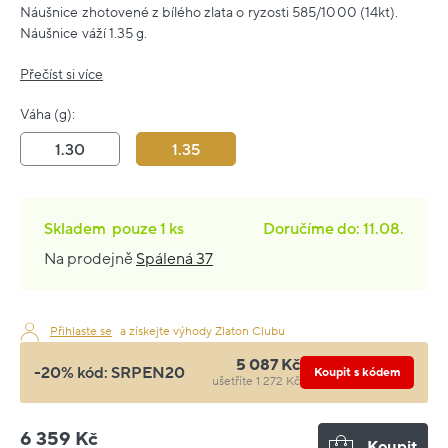
Náušnice zhotovené z bílého zlata o ryzosti 585/1000 (14kt).
Náušnice váží 1.35 g.
Přečíst si více
Váha (g):
1.30
1.35
Skladem
pouze
1 ks
Doručíme do: 11.08.
Na prodejně
Spálená 37
Přihlaste se
a získejte výhody Zlaton Clubu
5 087 Kč
-20% kód:
SRPEN20
Koupit s kódem
ušetříte 1 272 Kč
6 359 Kč
Koupit