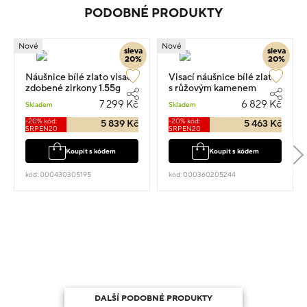
PODOBNÉ PRODUKTY
Nové
Nové
sleva
sleva
20%
20%
Náušnice bílé zlato visací
Visací náušnice bílé zlato
zdobené zirkony 1.55g
s růžovým kamenem
1.6cm
1.3cm 1.45g
7 299 Kč
6 829 Kč
Skladem
Skladem
-20% kód:
-20% kód:
5 839 Kč
5 463 Kč
SRPEN20
SRPEN20
Koupit s kódem
Koupit s kódem
kód: 000430305195
kód: 000360205244
DALŠÍ PODOBNÉ PRODUKTY