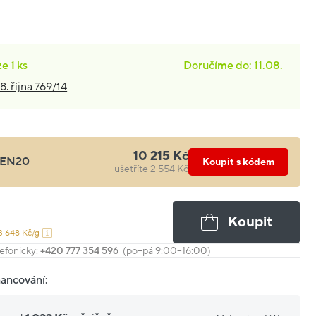
ze
1 ks
Doručíme do: 11.08.
8. října 769/14
10 215 Kč
EN20
Koupit s kódem
ušetříte 2 554 Kč
Koupit
3 648 Kč/g
efonicky:
+420 777 354 596
(po–pá 9:00–16:00)
nancování: