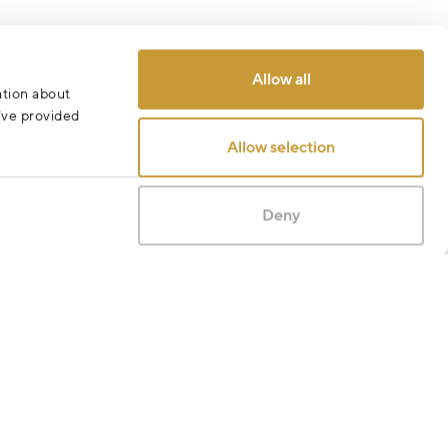
Allow all
ation about
u’ve provided
Allow selection
Deny