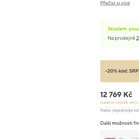
Přečíst si více
Skladem
pou
Na prodejně
2
-20% kód:
SRP
12 769 Kč
Garance nejnižší ceny:
Nebo objednejte tel
Další možnosti fi