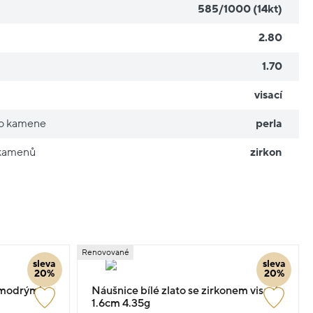
585/1000 (14kt)
2.80
1.70
visací
ho kamene
perla
 kamenů
zirkon
Renovované
sleva
sleva
20%
20%
s modrými
Náušnice bílé zlato se zirkonem visací
1.6cm 4.35g