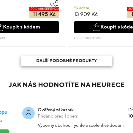
Skladem
-20% kód: SRPEN20
-20
11 495 Kč
13 909 Kč
Koupit s kódem
Koupit s kód
249
kód: 001082305243
DALŠÍ PODOBNÉ PRODUKTY
JAK NÁS HODNOTÍTE NA HEURECE
Do
Ověřený zákazník
Přidáno před 1 dnem
1
Výborný obchod, rychle a spolehlivě dodání.