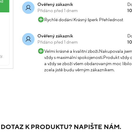
Do
Ověřený zákazník
Přidáno před 1 dnem
1
Rychlé dodání Krásný šperk Přehlednost
Do
Ověřený zákazník
Přidáno před 1 dnem
1
Velmi krásné a kvalitní zboží.Nakupovala js
vždy s maximální spokojeností.Produkt vždy o
a vždy se zboží všem obdarovaným moc líbilo.
zcela jistě budu věrným zákazníkem.
 DOTAZ K PRODUKTU? NAPIŠTE NÁM.