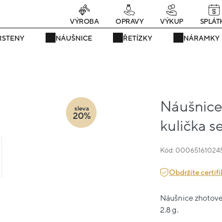
Právě teď! - 20 % na vše! Kód: SRPEN20
25 dní : 0h : 26m : 14s
VÝROBA
OPRAVY
VÝKUP
SPLÁT
RSTENY
NÁUŠNICE
ŘETÍZKY
NÁRAMKY
Náušnice 
sleva
20%
kulička s
Kód: 00065161024
Obdržíte certifi
Náušnice zhotoven
2.8 g.