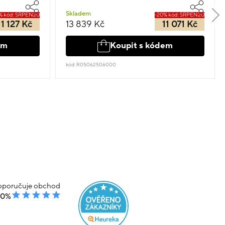
Skladem
% kód: SRPEN20
-20% kód: SRPEN20
11 127 Kč
13 839 Kč
11 071 Kč
em
Koupit s kódem
kód: R05062506000
poručuje obchod
00%