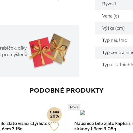
Ryzost
Vaha (g)
Výška (cm)
Typ náušnic
rabiček, díky
Typ centrální
it promyšleně
Typ ostatních
PODOBNÉ PRODUKTY
Nové
sleva
20%
lé zlato visací čtyřlístek s
Náušnice bílé zlato kapka 
.6cm 3.15g
zirkony 1.9cm 3.05g