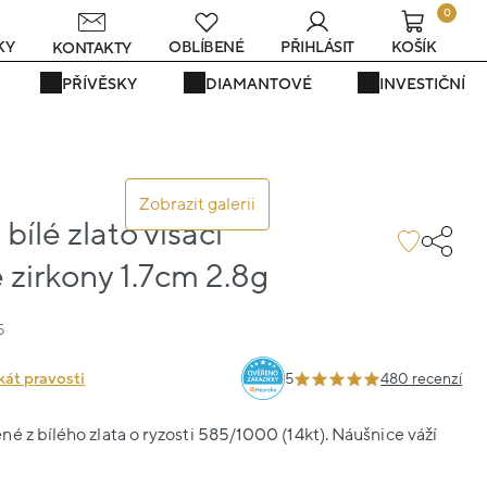
0
KY
OBLÍBENÉ
PŘIHLÁSIT
KOŠÍK
KONTAKTY
PŘÍVĚSKY
DIAMANTOVÉ
INVESTIČNÍ
Zobrazit galerii
bílé zlato visací
e zirkony 1.7cm 2.8g
5
kát pravosti
5
480 recenzí
é z bílého zlata o ryzosti 585/1000 (14kt). Náušnice váží