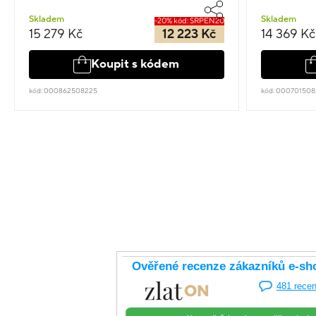
Skladem
Skladem
-20% kód: SRPEN20
15 279 Kč
12 223 Kč
14 369 Kč
Koupit s kódem
kód: 000862508225
kód: 000701508