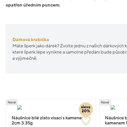
opatřen úředním puncem.
Dárková krabička
Máte šperk jako dárek? Zvolte jednu z našich dárkových k
které šperk lépe vynikne a samotné předání bude působ
a výjimečně.
Nové
Nové
sleva
20%
Náušnice bílé zlato visací s kamenem
Náušnice bí
2cm 3.35g
kamenem 1