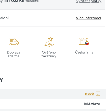
ky od
1 022 Kč
měsíčně
Vybrat splátky
alení
Více informací
Doprava
Ověřeno
Česká firma
zdarma
zákazníky
Y
nové
bílé zlato