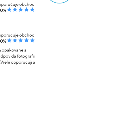
poručuje obchod
00%
poručuje obchod
00%
em opakovaně a
dpovídá fotografii
Vřele doporučuji a