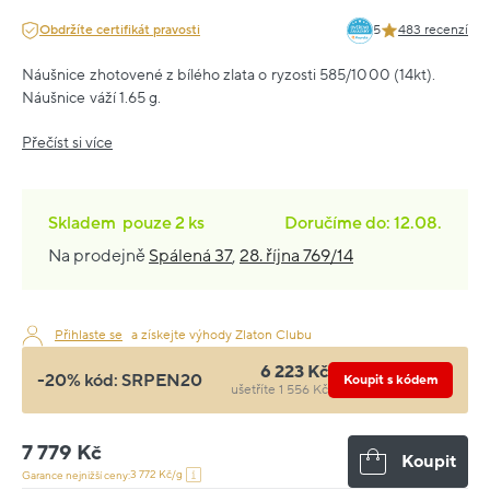
Obdržíte certifikát pravosti
5
483 recenzí
Náušnice zhotovené z bílého zlata o ryzosti 585/1000 (14kt).
Náušnice váží 1.65 g.
Přečíst si více
Skladem
pouze
2 ks
Doručíme do: 12.08.
Na prodejně
Spálená 37
,
28. října 769/14
Přihlaste se
a získejte výhody Zlaton Clubu
6 223 Kč
-20% kód:
SRPEN20
Koupit s kódem
ušetříte 1 556 Kč
7 779 Kč
Koupit
3 772 Kč/g
Garance nejnižší ceny: