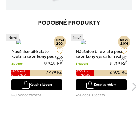
PODOBNÉ PRODUKTY
Nové
Nové
sleva
sleva
20%
20%
Náušnice bílé zlato
Náušnice bílé zlato pecky
květina se zirkony pecky
se zirkony výška 1cm váha
0.70cm 2.05g
1.85g
9 349 Kč
8 719 Kč
Skladem
Skladem
-20% kód:
-20% kód:
7 479 Kč
6 975 Kč
SRPEN20
SRPEN20
Koupit s kódem
Koupit s kódem
kód: 000062503259
kód: 000212608223