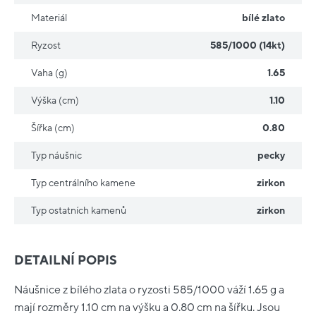
Materiál
bílé zlato
Ryzost
585/1000 (14kt)
Vaha (g)
1.65
Výška (cm)
1.10
Šířka (cm)
0.80
Typ náušnic
pecky
Typ centrálního kamene
zirkon
Typ ostatních kamenů
zirkon
DETAILNÍ POPIS
Náušnice z bílého zlata o ryzosti 585/1000 váží 1.65 g a
mají rozměry 1.10 cm na výšku a 0.80 cm na šířku. Jsou