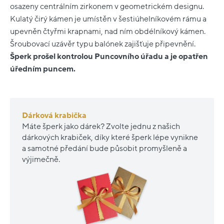
osazeny centrálním zirkonem v geometrickém designu.
Kulatý čirý kámen je umístěn v šestiúhelníkovém rámu a
upevněn čtyřmi krapnami, nad ním obdélníkový kámen.
Šroubovací uzávěr typu balónek zajišťuje připevnění.
Šperk prošel kontrolou Puncovního úřadu a je opatřen
úředním puncem.
Dárková krabička
Máte šperk jako dárek? Zvolte jednu z našich
dárkových krabiček, díky které šperk lépe vynikne
a samotné předání bude působit promyšleně a
výjimečně.