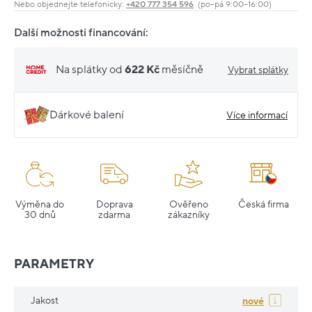
Nebo objednejte telefonicky:
+420 777 354 596
(po–pá 9:00–16:00)
Další možnosti financování:
Na splátky od
622 Kč
měsíčně
Vybrat splátky
Dárkové balení
Více informací
Výměna do
Doprava
Ověřeno
Česká firma
30 dnů
zdarma
zákazníky
PARAMETRY
Jakost
nové