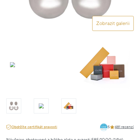
Zobrazit galerii
Obdržíte certifikát pravosti
5
481 recenzí
Náušnice zhotovené z bílého zlata o ryzosti 585/1000 (14kt).