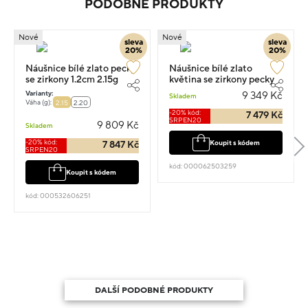
PODOBNÉ PRODUKTY
Nové
Nové
sleva
sleva
20%
20%
Náušnice bílé zlato pecky
Náušnice bílé zlato
se zirkony 1.2cm 2.15g
květina se zirkony pecky
0.70cm 2.05g
Varianty:
9 349 Kč
Skladem
Váha (g):
2.15
2.20
-20% kód:
7 479 Kč
SRPEN20
9 809 Kč
Skladem
-20% kód:
Koupit s kódem
7 847 Kč
SRPEN20
kód: 000062503259
Koupit s kódem
kód: 000532606251
DALŠÍ PODOBNÉ PRODUKTY