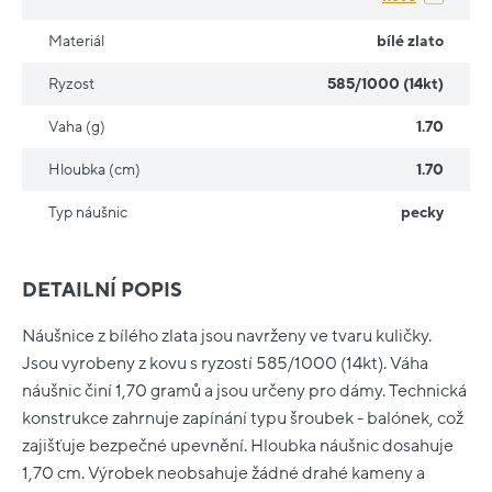
Materiál
bílé zlato
Ryzost
585/1000 (14kt)
Vaha (g)
1.70
Hloubka (cm)
1.70
Typ náušnic
pecky
DETAILNÍ POPIS
Náušnice z bílého zlata jsou navrženy ve tvaru kuličky.
Jsou vyrobeny z kovu s ryzostí 585/1000 (14kt). Váha
náušnic činí 1,70 gramů a jsou určeny pro dámy. Technická
konstrukce zahrnuje zapínání typu šroubek - balónek, což
zajišťuje bezpečné upevnění. Hloubka náušnic dosahuje
1,70 cm. Výrobek neobsahuje žádné drahé kameny a