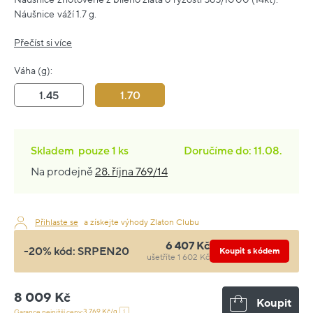
Náušnice váží 1.7 g.
Přečíst si více
Váha (g):
1.45
1.70
Skladem
pouze
1 ks
Doručíme do: 11.08.
Na prodejně
28. října 769/14
Přihlaste se
a získejte výhody Zlaton Clubu
6 407 Kč
-20% kód:
SRPEN20
Koupit s kódem
ušetříte 1 602 Kč
8 009 Kč
Koupit
3 769 Kč/g
Garance nejnižší ceny: