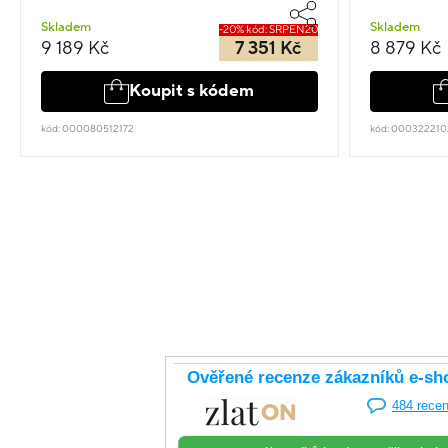
Skladem
Skladem
-20% kód: SRPEN20
9 189 Kč
7 351 Kč
8 879 Kč
Koupit s kódem
kód: 000080512172
kód: 000322210