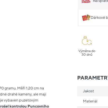
Na splát
Dárkové b
Výměna do
30 dnů
PARAMETR
1.70 gramu. Měří 1.20 cm na
Jakost
ádné drahé kameny, ale mají
k je vybaven puzetovým
Materiál
rošel kontrolou Puncovního