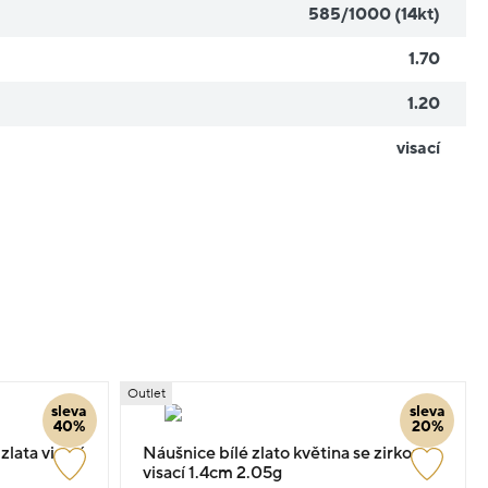
585/1000 (14kt)
1.70
1.20
visací
Outlet
sleva
sleva
40%
20%
lata visací
Náušnice bílé zlato květina se zirkony
visací 1.4cm 2.05g