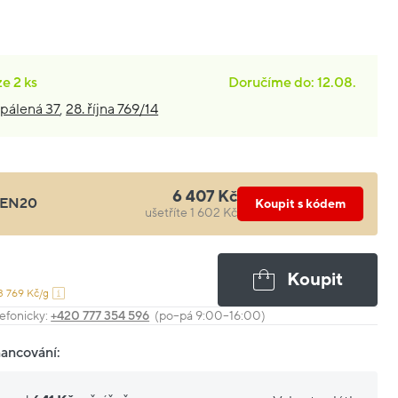
ze
2 ks
Doručíme do: 12.08.
pálená 37
,
28. října 769/14
6 407 Kč
EN20
Koupit s kódem
ušetříte 1 602 Kč
Koupit
3 769 Kč/g
efonicky:
+420 777 354 596
(po–pá 9:00–16:00)
nancování: