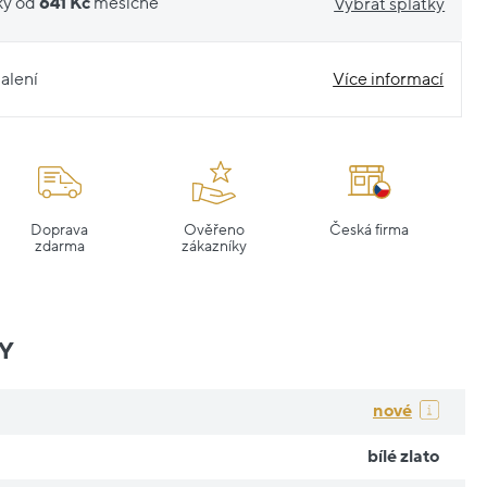
ky od
641 Kč
měsíčně
Vybrat splátky
alení
Více informací
Doprava
Ověřeno
Česká firma
zdarma
zákazníky
Y
nové
bílé zlato