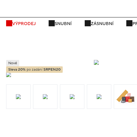
P
VÝPRODEJ
SNUBNÍ
ZÁSNUBNÍ
P
Nové
Sleva 20%
po zadání
SRPEN20