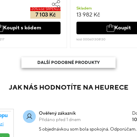
Skladem
-20% kód: SRPEN20
7 103 Kč
13 982 Kč
Koupit s kódem
Koupit
217
kód: 000601308130
DALŠÍ PODOBNÉ PRODUKTY
JAK NÁS HODNOTÍTE NA HEURECE
Do
Ověřený zákazník
Přidáno před 1 dnem
1
S objednávkou som bola spokojná. Odporúčam.