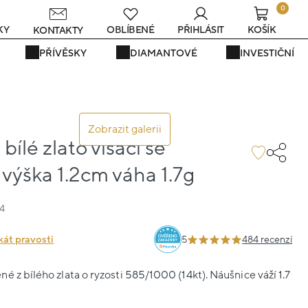
0
KY
OBLÍBENÉ
PŘIHLÁSIT
KOŠÍK
KONTAKTY
PŘÍVĚSKY
DIAMANTOVÉ
INVESTIČNÍ
Zobrazit galerii
bílé zlato visací se
výška 1.2cm váha 1.7g
4
kát pravosti
5
484 recenzí
é z bílého zlata o ryzosti 585/1000 (14kt). Náušnice váží 1.7