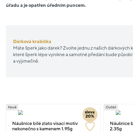
úřadu a je opatřen úředním puncem.
Dárková krabička
Máte šperk jako dárek? Zvolte jednu z našich dárkových k
které šperk lépe vynikne a samotné předání bude působ
a výjimečně.
Nové
Outlet
sleva
20%
Náušnice bílé zlato visací motiv
Náušnice b
nekonečno s kamenem 1.95g
2.35g