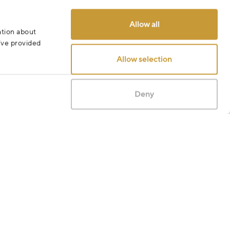
Allow all
ation about
u’ve provided
Allow selection
Deny