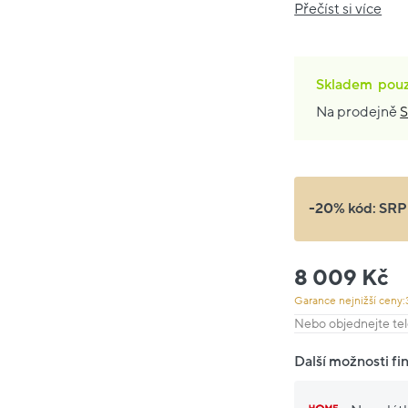
Přečíst si více
Skladem
pou
Na prodejně
S
-20% kód:
SRP
8 009 Kč
Garance nejnižší ceny:
Nebo objednejte tel
Další možnosti fi