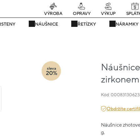
rávě teď! - 20 % na vše! Kód: SRPEN20
22 dní : 10h : 31m : 01s
VÝROBA
OPRAVY
VÝKUP
SPLÁT
RSTENY
NÁUŠNICE
ŘETÍZKY
NÁRAMKY
Náušnice 
sleva
20%
zirkonem 
Kód: 00083130623
Obdržíte certifi
Náušnice zhotoven
g.