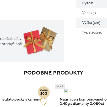
Ryzost
Vaha (g)
Výška (cm)
Typ náušnic
rabiček, díky
it promyšleně
PODOBNÉ PRODUKTY
Nové
sleva
20%
ílé zlato pecky s kameny
Náušnice z kombinovaného z
2.40g s diamanty 0.080ct