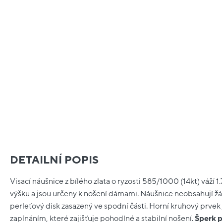
DETAILNÍ POPIS
Visací náušnice z bílého zlata o ryzosti 585/1000 (14kt) váží 
výšku a jsou určeny k nošení dámami. Náušnice neobsahují ž
perleťový disk zasazený ve spodní části. Horní kruhový prve
zapínáním, které zajišťuje pohodlné a stabilní nošení.
Šperk p