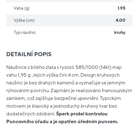
Vaha (g)
1.95
Výška (cm)
4.00
Typ náušnic
kruhy
DETAILNÍ POPIS
Náušnice z bílého zlata s ryzostí 585/1000 (14kt) mají
váhu 1,95 g. Jejich výška činí 4 cm. Design kruhových
náušnic je bez drahých kamenů a vyznačuje se jemným
rýhováním povrchu. Zapínání je realizováno francouzským
zámkem, což zajišťuje bezpečné upevnění. Typickým
motivem je klasický a jednoduchý kruhový tvar bez
dodatečných zdobení.
Šperk prošel kontrolou
Puncovního úřadu a je opatřen úředním puncem.