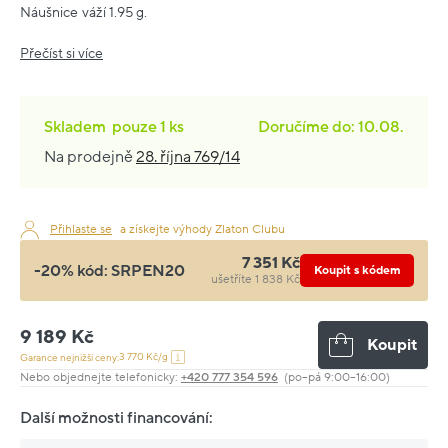
Náušnice váží 1.95 g.
Přečíst si více
Skladem
pouze
1 ks
Doručíme do: 10.08.
Na prodejně
28. října 769/14
Přihlaste se
a získejte výhody Zlaton Clubu
7 351 Kč
-20% kód:
SRPEN20
Koupit s kódem
ušetříte 1 838 Kč
9 189 Kč
Koupit
3 770 Kč/g
Garance nejnižší ceny:
Nebo objednejte telefonicky:
+420 777 354 596
(po–pá 9:00–16:00)
Další možnosti financování: