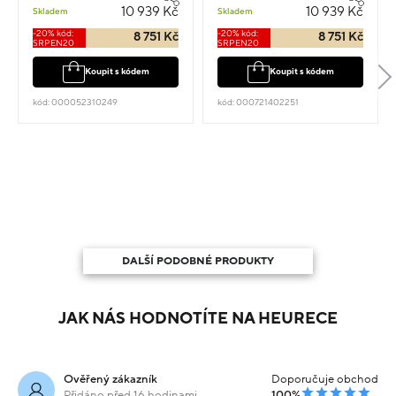
kruhy s kamenem 1.30cm
10 939 Kč
10 939 Kč
Skladem
Skladem
2.4g
-20% kód:
-20% kód:
8 751 Kč
8 751 Kč
SRPEN20
SRPEN20
Koupit s kódem
Koupit s kódem
kód: 000052310249
kód: 000721402251
DALŠÍ PODOBNÉ PRODUKTY
JAK NÁS HODNOTÍTE NA HEURECE
Ověřený zákazník
Doporučuje obchod
Přidáno před 16 hodinami
100%