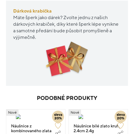
Dárková krabička
Máte šperk jako dárek? Zvolte jednu z našich
dárkových krabiček, díky které šperk lépe vynikne
a samotné předání bude působit promyšleně a
výjimečně.
PODOBNÉ PRODUKTY
Nové
Nové
sleva
sleva
20%
20%
Náušnice z
Náušnice bílé zlato kruhy
kombinovaného zlata
2.4cm 2.4g