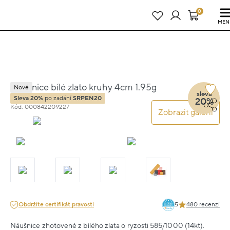
Právě teď! - 20 % na vše! Kód: SRPEN20
25 dní : 14h : 23m : 07s
0
MEN
Náušnice bílé zlato kruhy 4cm 1.95g
Nové
sleva
Sleva 20%
po zadání
SRPEN20
20%
Kód: 000842209227
Zobrazit galerii
Obdržíte certifikát pravosti
5
480 recenzí
Náušnice zhotovené z bílého zlata o ryzosti 585/1000 (14kt).