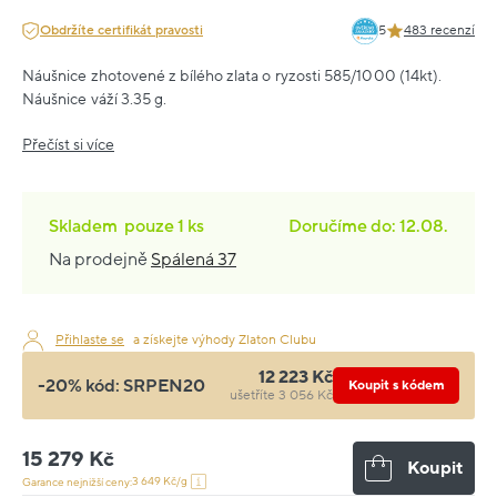
Obdržíte certifikát pravosti
5
483 recenzí
Náušnice zhotovené z bílého zlata o ryzosti 585/1000 (14kt).
Náušnice váží 3.35 g.
Přečíst si více
Skladem
pouze
1 ks
Doručíme do: 12.08.
Na prodejně
Spálená 37
Přihlaste se
a získejte výhody Zlaton Clubu
12 223 Kč
-20% kód:
SRPEN20
Koupit s kódem
ušetříte 3 056 Kč
15 279 Kč
Koupit
3 649 Kč/g
Garance nejnižší ceny: