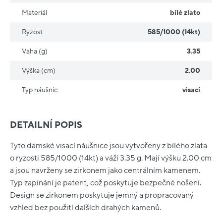
Materiál
bílé zlato
Ryzost
585/1000 (14kt)
Vaha (g)
3.35
Výška (cm)
2.00
Typ náušnic
visací
DETAILNÍ POPIS
Tyto dámské visací náušnice jsou vytvořeny z bílého zlata
o ryzosti 585/1000 (14kt) a váží 3.35 g. Mají výšku 2.00 cm
a jsou navrženy se zirkonem jako centrálním kamenem.
Typ zapínání je patent, což poskytuje bezpečné nošení.
Design se zirkonem poskytuje jemný a propracovaný
vzhled bez použití dalších drahých kamenů.