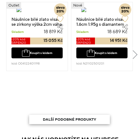
Outlet
Nové
sleva
sleva
20%
20%
Náušnice bílé zlato visací
Náušnice bílé zlato visací
se zirkony výška 2cm váha
1.6cm 1.95g s diamantem
4.98g
0.170ct
18 819 Kč
18 689 Kč
Skladem
Skladem
-20% kód:
-20% kód:
15 055 Kč
14 951 Kč
SRPEN20
SRPEN20
Koupit s kódem
Koupit s kódem
kód: O04122401198
kód: N21102501201
DALŠÍ PODOBNÉ PRODUKTY