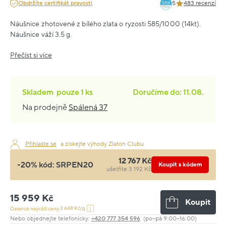
Obdržíte certifikát pravosti
5
483 recenzí
Náušnice zhotovené z bílého zlata o ryzosti 585/1000 (14kt).
Náušnice váží 3.5 g.
Přečíst si více
Skladem
pouze
1 ks
Doručíme do: 11.08.
Na prodejně
Spálená 37
Přihlaste se
a získejte výhody Zlaton Clubu
12 767 Kč
-20% kód:
SRPEN20
Koupit s kódem
ušetříte 3 192 Kč
15 959 Kč
Koupit
3 648 Kč/g
Garance nejnižší ceny:
Nebo objednejte telefonicky:
+420 777 354 596
(po–pá 9:00–16:00)