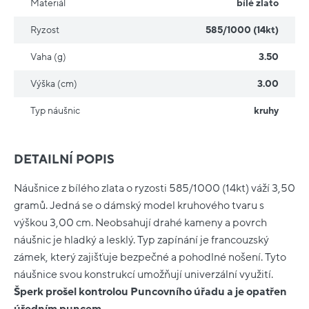
Materiál
bílé zlato
Ryzost
585/1000 (14kt)
Vaha (g)
3.50
Výška (cm)
3.00
Typ náušnic
kruhy
DETAILNÍ POPIS
Náušnice z bílého zlata o ryzosti 585/1000 (14kt) váží 3,50
gramů. Jedná se o dámský model kruhového tvaru s
výškou 3,00 cm. Neobsahují drahé kameny a povrch
náušnic je hladký a lesklý. Typ zapínání je francouzský
zámek, který zajišťuje bezpečné a pohodlné nošení. Tyto
náušnice svou konstrukcí umožňují univerzální využití.
Šperk prošel kontrolou Puncovního úřadu a je opatřen
úředním puncem.