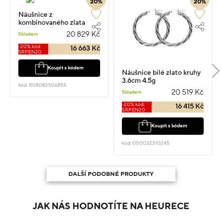
20%
20%
Náušnice z
kombinovaného zlata
kruhy se zirkony 3.3cm
20 829 Kč
Skladem
6.45g
-20% kód:
16 663 Kč
SRPEN20
Koupit s kódem
Náušnice bílé zlato kruhy
3.6cm 4.5g
kód: R08082506855
20 519 Kč
Skladem
-20% kód:
16 415 Kč
SRPEN20
Koupit s kódem
kód: 000032310245
DALŠÍ PODOBNÉ PRODUKTY
JAK NÁS HODNOTÍTE NA HEURECE