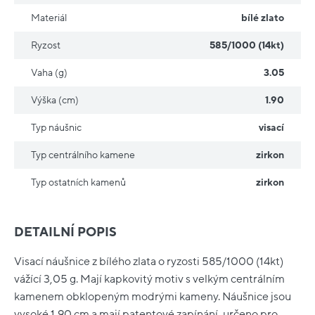
Materiál
bílé zlato
Ryzost
585/1000 (14kt)
Vaha (g)
3.05
Výška (cm)
1.90
Typ náušnic
visací
Typ centrálního kamene
zirkon
Typ ostatních kamenů
zirkon
DETAILNÍ POPIS
Visací náušnice z bílého zlata o ryzosti 585/1000 (14kt)
vážící 3,05 g. Mají kapkovitý motiv s velkým centrálním
kamenem obklopeným modrými kameny. Náušnice jsou
vysoké 1,90 cm a mají patentové zapínání, určeno pro