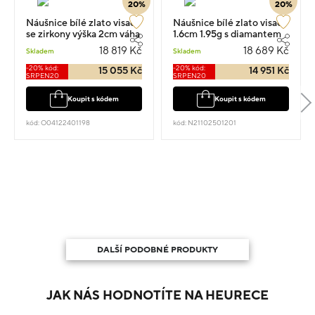
20%
20%
Náušnice bílé zlato visací
Náušnice bílé zlato visací
se zirkony výška 2cm váha
1.6cm 1.95g s diamantem
4.98g
0.170ct
18 819 Kč
18 689 Kč
Skladem
Skladem
-20% kód:
-20% kód:
15 055 Kč
14 951 Kč
SRPEN20
SRPEN20
Koupit s kódem
Koupit s kódem
kód: O04122401198
kód: N21102501201
DALŠÍ PODOBNÉ PRODUKTY
JAK NÁS HODNOTÍTE NA HEURECE