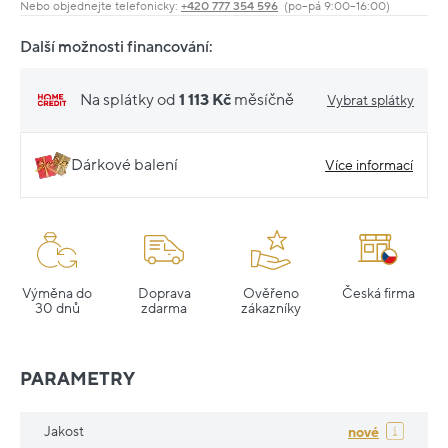
Nebo objednejte telefonicky:
+420 777 354 596
(po–pá 9:00–16:00)
Další možnosti financování:
Na splátky od
1 113 Kč
měsíčně
Vybrat splátky
Dárkové balení
Více informací
Výměna do
Doprava
Ověřeno
Česká firma
30 dnů
zdarma
zákazníky
PARAMETRY
Jakost
nové