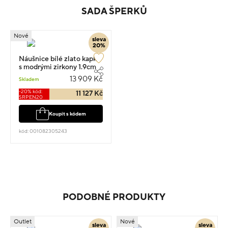
SADA ŠPERKŮ
Nové
sleva
20%
Náušnice bílé zlato kapka
s modrými zirkony 1.9cm
3.05g
13 909 Kč
Skladem
-20% kód:
11 127 Kč
SRPEN20
Koupit s kódem
kód: 001082305243
PODOBNÉ PRODUKTY
Outlet
Nové
sleva
sleva