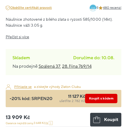
Obdržíte certifikát pravosti
5
480 recenzí
Náušnice zhotovené z bílého zlata o ryzosti 585/1000 (14kt).
Náušnice váží 3.05 g.
Přečíst si více
Skladem
Doručíme do: 10.08.
Na prodejně
Spálená 37
,
28. října 769/14
Přihlaste se
a získejte výhody Zlaton Clubu
11 127 Kč
-20% kód:
SRPEN20
Koupit s kódem
ušetříte 2 782 Kč
13 909 Kč
Koupit
3 648 Kč/g
Garance nejnižší ceny: