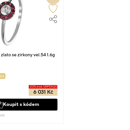
 zlato se zirkony vel.54 1.6g
54
-20% kód: SRPEN20
6 031 Kč
Koupit s kódem
243