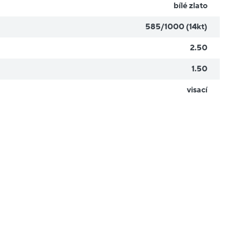
bílé zlato
585/1000 (14kt)
2.50
1.50
visací