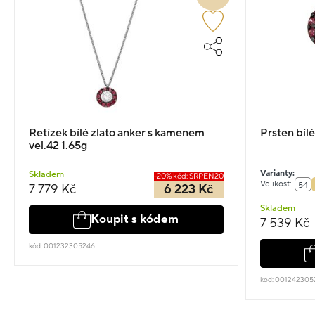
Řetízek bílé zlato anker s kamenem
Prsten bílé
vel.42 1.65g
Varianty:
Skladem
-20% kód: SRPEN20
Velikost:
54
7 779 Kč
6 223 Kč
Skladem
Koupit s kódem
7 539 Kč
kód: 001232305246
kód: 001242305