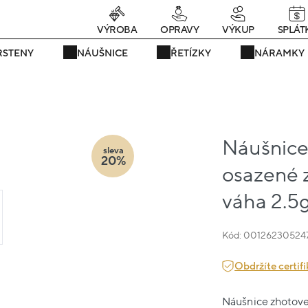
Právě teď! - 20 % na vše! Kód: SRPEN20
23 dní : 7h : 53m : 44s
VÝROBA
OPRAVY
VÝKUP
SPLÁT
RSTENY
NÁUŠNICE
ŘETÍZKY
NÁRAMKY
Náušnice 
sleva
20%
osazené z
váha 2.5
Kód: 00126230524
Obdržíte certifi
Náušnice zhotoven