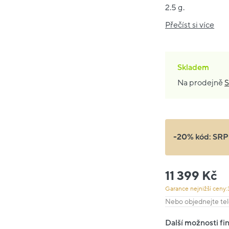
2.5 g.
Přečíst si více
Skladem
Na prodejně
S
-20% kód:
SRP
11 399 Kč
Garance nejnižší ceny:
Nebo objednejte tel
Další možnosti fi