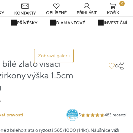
0
KY
OBLÍBENÉ
PŘIHLÁSIT
KOŠÍK
KONTAKTY
PŘÍVĚSKY
DIAMANTOVÉ
INVESTIČNÍ
Zobrazit galerii
bílé zlato visací
irkony výška 1.5cm
g
7
kát pravosti
5
483 recenzí
é z bílého zlata o ryzosti 585/1000 (14kt). Náušnice váží