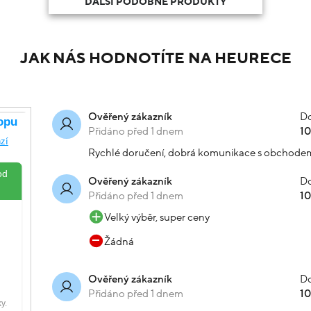
DALŠÍ PODOBNÉ PRODUKTY
JAK NÁS HODNOTÍTE NA HEURECE
Do
Ověřený zákazník
Přidáno před 1 dnem
1
Rychlé doručení, dobrá komunikace s obchode
Do
Ověřený zákazník
Přidáno před 1 dnem
1
Velký výběr, super ceny
Žádná
Do
Ověřený zákazník
Přidáno před 1 dnem
1