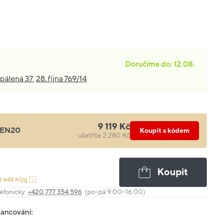
Doručíme do: 12.08.
pálená 37
,
28. října 769/14
9 119 Kč
EN20
Koupit s kódem
ušetříte 2 280 Kč
Koupit
3 648 Kč/g
efonicky:
+420 777 354 596
(po–pá 9:00–16:00)
nancování: