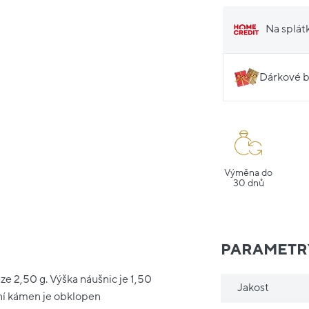
Na splát
Dárkové b
Výměna do
30 dnů
PARAMETR
ze 2,50 g. Výška náušnic je 1,50
Jakost
lní kámen je obklopen