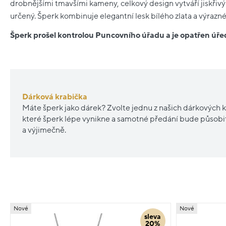
drobnějšími tmavšími kameny, celkový design vytváří jiskřivý
určený. Šperk kombinuje elegantní lesk bílého zlata a výrazn
Šperk prošel kontrolou Puncovního úřadu a je opatřen ú
Dárková krabička
Máte šperk jako dárek? Zvolte jednu z našich dárkových k
které šperk lépe vynikne a samotné předání bude působ
a výjimečně.
Nové
Nové
sleva
20%