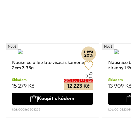
Nové
Nové
sleva
20%
Náušnice bílé zlato visací s kamenem
Náušnice b
2cm 3.35g
zirkony 1.
Skladem
Skladem
-20% kód: SRPEN20
15 279 Kč
12 223 Kč
13 909 K
Koupit s kódem
kód: 000862508225
kód: 001082305