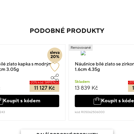
PODOBNÉ PRODUKTY
Renovované
sleva
20%
ílé zlato kapka s modrými
Náušnice bílé zlato se zirko
9cm 3.05g
1.6cm 4.35g
Skladem
-20% kód: SRPEN20
-20
č
11 127 Kč
13 839 Kč
Koupit s kódem
Koupit s kód
243
kód: R05062506000