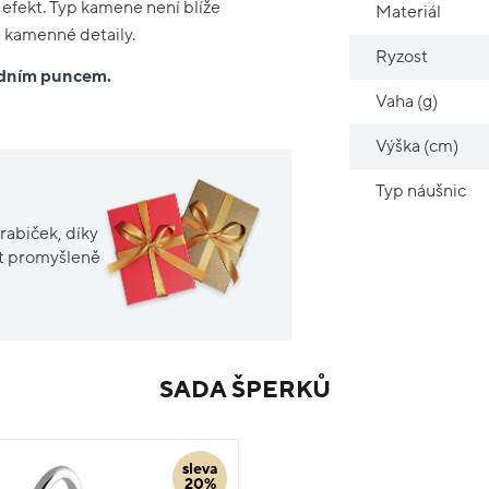
 efekt. Typ kamene není blíže
Materiál
é kamenné detaily.
Ryzost
ředním puncem.
Vaha (g)
Výška (cm)
Typ náušnic
rabiček, díky
it promyšleně
SADA ŠPERKŮ
sleva
20%