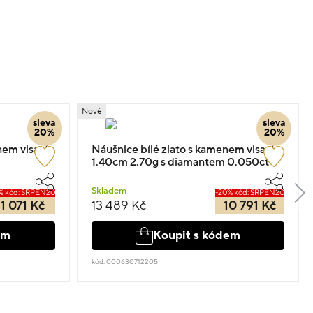
Nové
sleva
sleva
20%
20%
nem visací
Náušnice bílé zlato s kamenem visací
1.40cm 2.70g s diamantem 0.050ct
Skladem
% kód: SRPEN20
-20% kód: SRPEN20
11 071 Kč
13 489 Kč
10 791 Kč
em
Koupit s kódem
kód: 000630712205