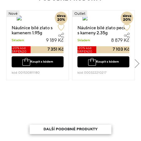
Nové
Outlet
sleva
sleva
20%
20%
Náušnice bílé zlato s
Náušnice bílé zlato pecky
kamenem 1.95g
s kameny 2.35g
9 189 Kč
8 879 Kč
Skladem
Skladem
-20% kód:
-20% kód:
7 351 Kč
7 103 Kč
SRPEN20
SRPEN20
Koupit s kódem
Koupit s kódem
kód: 001530811180
kód: 000322210217
DALŠÍ PODOBNÉ PRODUKTY