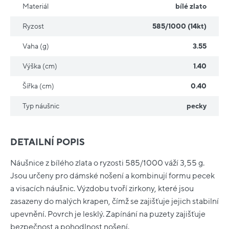
Materiál
bílé zlato
Ryzost
585/1000 (14kt)
Vaha (g)
3.55
Výška (cm)
1.40
Šířka (cm)
0.40
Typ náušnic
pecky
DETAILNÍ POPIS
Náušnice z bílého zlata o ryzosti 585/1000 váží 3,55 g.
Jsou určeny pro dámské nošení a kombinují formu pecek
a visacích náušnic. Výzdobu tvoří zirkony, které jsou
zasazeny do malých krapen, čímž se zajišťuje jejich stabilní
upevnění. Povrch je lesklý. Zapínání na puzety zajišťuje
bezpečnost a pohodlnost nošení.