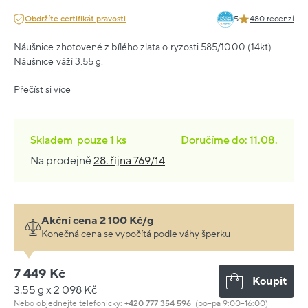
Obdržíte certifikát pravosti
5
480 recenzí
Náušnice zhotovené z bílého zlata o ryzosti 585/1000 (14kt).
Náušnice váží 3.55 g.
Přečíst si více
Skladem
pouze
1 ks
Doručíme do: 11.08.
Na prodejně
28. října 769/14
Akční cena 2 100 Kč/g
Konečná cena se vypočítá podle váhy šperku
7 449 Kč
Koupit
3.55 g x 2 098 Kč
Nebo objednejte telefonicky:
+420 777 354 596
(po–pá 9:00–16:00)