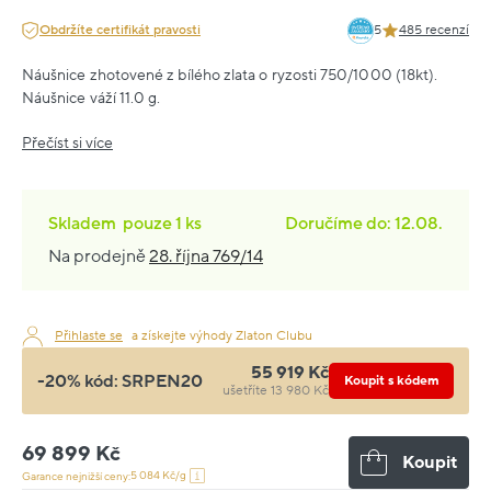
Obdržíte certifikát pravosti
5
485 recenzí
Náušnice zhotovené z bílého zlata o ryzosti 750/1000 (18kt).
Náušnice váží 11.0 g.
Přečíst si více
Skladem
pouze
1 ks
Doručíme do: 12.08.
Na prodejně
28. října 769/14
Přihlaste se
a získejte výhody Zlaton Clubu
55 919 Kč
-20% kód:
SRPEN20
Koupit s kódem
ušetříte 13 980 Kč
69 899 Kč
Koupit
5 084 Kč/g
Garance nejnižší ceny: