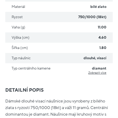
Materiál
bílé zlato
Ryzost
750/1000 (18kt)
Vaha (g)
11.00
Výška (cm)
4.60
Šířka (cm)
1.80
Typ náušnic
dlouhé
,
visací
Typ centrálního kamene
diamant
Zobrazit více
DETAILNÍ POPIS
Dámské dlouhé visací náušnice jsou vyrobeny z bílého
zlata s ryzostí 750/1000 (18kt) a váží 11 gramů. Centrální
dominantou je diamant. Náušnice mají kruhový motiv s