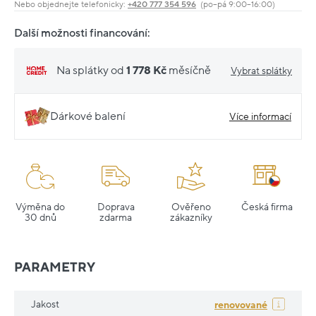
Nebo objednejte telefonicky:
+420 777 354 596
(po–pá 9:00–16:00)
Další možnosti financování:
Na splátky od
1 778 Kč
měsíčně
Vybrat splátky
Dárkové balení
Více informací
Výměna do
Doprava
Ověřeno
Česká firma
30 dnů
zdarma
zákazníky
PARAMETRY
Jakost
renovované