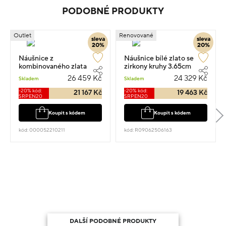
PODOBNÉ PRODUKTY
Outlet
Renovované
sleva
sleva
20%
20%
Náušnice z
Náušnice bílé zlato se
kombinovaného zlata
zirkony kruhy 3.65cm
kruhy 7g
7.65g
26 459 Kč
24 329 Kč
Skladem
Skladem
-20% kód:
-20% kód:
21 167 Kč
19 463 Kč
SRPEN20
SRPEN20
Koupit s kódem
Koupit s kódem
kód: 000052210211
kód: R09062506163
DALŠÍ PODOBNÉ PRODUKTY