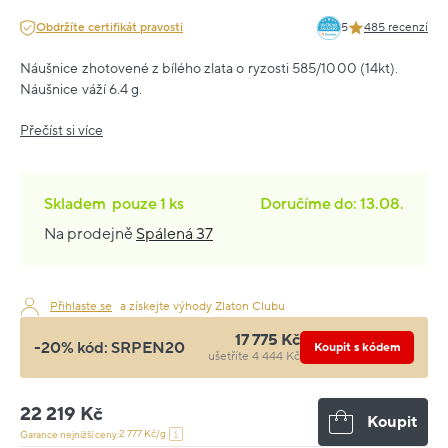
Obdržíte certifikát pravosti
5
485 recenzí
Náušnice zhotovené z bílého zlata o ryzosti 585/1000 (14kt).
Náušnice váží 6.4 g.
Přečíst si více
Skladem
pouze
1 ks
Doručíme do: 13.08.
Na prodejně
Spálená 37
Přihlaste se
a získejte výhody Zlaton Clubu
17 775 Kč
-20% kód:
SRPEN20
Koupit s kódem
ušetříte 4 444 Kč
22 219 Kč
Koupit
2 777 Kč/g
Garance nejnižší ceny: