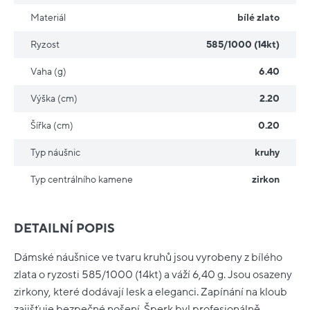
Materiál
bílé zlato
Ryzost
585/1000 (14kt)
Vaha (g)
6.40
Výška (cm)
2.20
Šířka (cm)
0.20
Typ náušnic
kruhy
Typ centrálního kamene
zirkon
DETAILNÍ POPIS
Dámské náušnice ve tvaru kruhů jsou vyrobeny z bílého
zlata o ryzosti 585/1000 (14kt) a váží 6,40 g. Jsou osazeny
zirkony, které dodávají lesk a eleganci. Zapínání na kloub
zajišťuje bezpečné nošení. Šperk byl profesionálně