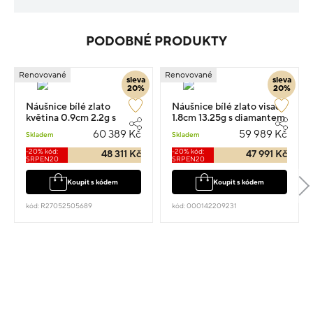
PODOBNÉ PRODUKTY
Renovované
Renovované
sleva
sleva
20%
20%
Náušnice bílé zlato
Náušnice bílé zlato visací
květina 0.9cm 2.2g s
1.8cm 13.25g s diamantem
diamantem 0.800ct
0.860ct
60 389 Kč
59 989 Kč
Skladem
Skladem
-20% kód:
-20% kód:
48 311 Kč
47 991 Kč
SRPEN20
SRPEN20
Koupit s kódem
Koupit s kódem
kód: R27052505689
kód: 000142209231