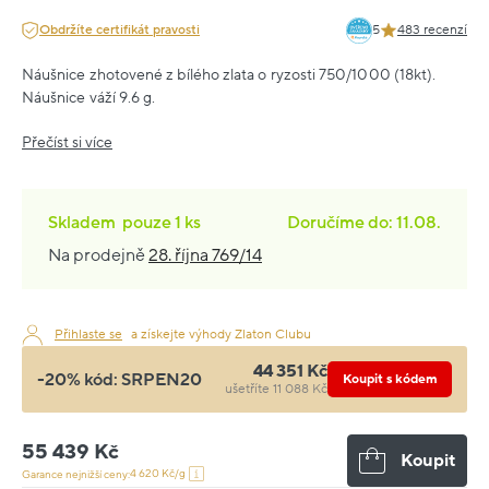
Obdržíte certifikát pravosti
5
483 recenzí
Náušnice zhotovené z bílého zlata o ryzosti 750/1000 (18kt).
Náušnice váží 9.6 g.
Přečíst si více
Skladem
pouze
1 ks
Doručíme do: 11.08.
Na prodejně
28. října 769/14
Přihlaste se
a získejte výhody Zlaton Clubu
44 351 Kč
-20% kód:
SRPEN20
Koupit s kódem
ušetříte 11 088 Kč
55 439 Kč
Koupit
4 620 Kč/g
Garance nejnižší ceny: