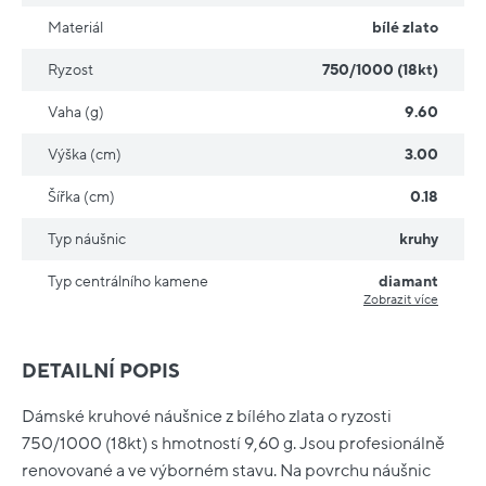
Materiál
bílé zlato
Ryzost
750/1000 (18kt)
Vaha (g)
9.60
Výška (cm)
3.00
Šířka (cm)
0.18
Typ náušnic
kruhy
Typ centrálního kamene
diamant
Zobrazit více
DETAILNÍ POPIS
Dámské kruhové náušnice z bílého zlata o ryzosti
750/1000 (18kt) s hmotností 9,60 g. Jsou profesionálně
renovované a ve výborném stavu. Na povrchu náušnic