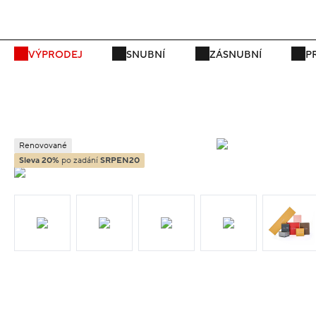
P
VÝPRODEJ
SNUBNÍ
ZÁSNUBNÍ
P
Renovované
Sleva 20%
po zadání
SRPEN20