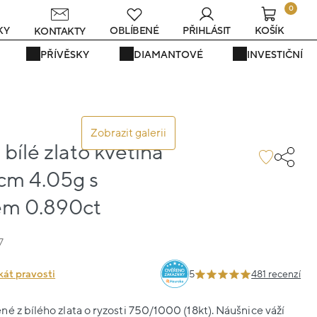
0
KY
OBLÍBENÉ
PŘIHLÁSIT
KOŠÍK
KONTAKTY
PŘÍVĚSKY
DIAMANTOVÉ
INVESTIČNÍ
Zobrazit galerii
bílé zlato květina
3cm 4.05g s
em 0.890ct
7
kát pravosti
5
481 recenzí
é z bílého zlata o ryzosti 750/1000 (18kt). Náušnice váží