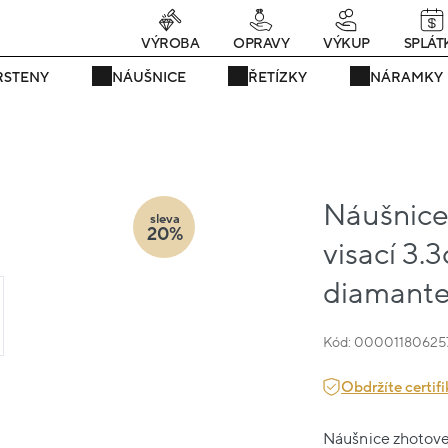
rávě teď! - 20 % na vše! Kód: SRPEN20
24 dní : 14h : 15m : 34s
VÝROBA
OPRAVY
VÝKUP
SPLÁT
RSTENY
NÁUŠNICE
ŘETÍZKY
NÁRAMKY
Náušnice 
sleva
20%
visací 3.
diamant
Kód: 00001180625
Obdržíte certifi
Náušnice zhotoven