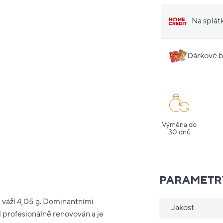
Na splát
Dárkové b
Výměna do
30 dnů
PARAMETR
) váží 4,05 g. Dominantními
Jakost
 profesionálně renovován a je