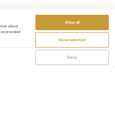
Allow all
ation about
u’ve provided
Allow selection
Deny