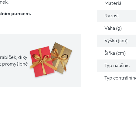
nek.
Materiál
ředním puncem.
Ryzost
Vaha (g)
Výška (cm)
Šířka (cm)
rabiček, díky
it promyšleně
Typ náušnic
Typ centrální