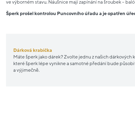
ve výborném stavu. Náušnice mají zapínání na šroubek – baló
Šperk prošel kontrolou Puncovního úřadu a je opatřen ú
Dárková krabička
Máte šperk jako dárek? Zvolte jednu z našich dárkových k
které šperk lépe vynikne a samotné předání bude působ
a výjimečně.