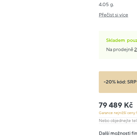
4.05 g.
Přečíst si více
Skladem
pou
Na prodejně
2
-20% kód:
SRP
79 489 Kč
Garance nejnižší ceny:
Nebo objednejte tel
Další možnosti fi