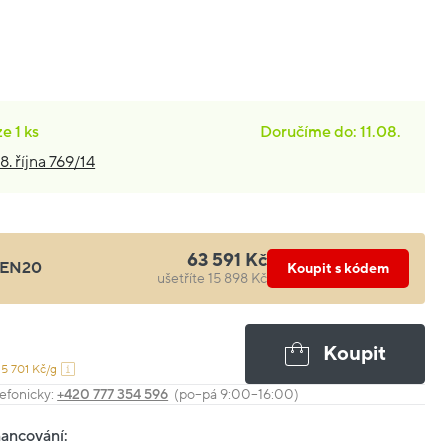
ze
1 ks
Doručíme do: 11.08.
8. října 769/14
63 591 Kč
EN20
Koupit s kódem
ušetříte 15 898 Kč
Koupit
15 701 Kč/g
efonicky:
+420 777 354 596
(po–pá 9:00–16:00)
nancování: