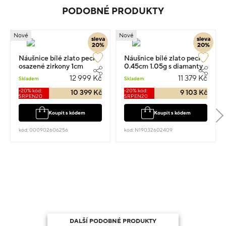
PODOBNÉ PRODUKTY
Nové
Nové
sleva
sleva
20%
20%
Náušnice bílé zlato pecky
Náušnice bílé zlato pecky
osazené zirkony 1cm
0.45cm 1.05g s diamanty
2.85g
0.120ct
12 999 Kč
11 379 Kč
Skladem
Skladem
-20% kód:
-20% kód:
10 399 Kč
9 103 Kč
SRPEN20
SRPEN20
Koupit s kódem
Koupit s kódem
kód: 000902606256
kód: N19032602409
DALŠÍ PODOBNÉ PRODUKTY