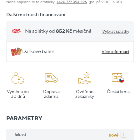
Nebo objednejte telefonicky:
+420 777 354 596
(po–pá 9:00–16:00)
Další možnosti financování:
Na splátky od
852 Kč
měsíčně
Vybrat splátky
Dárkové balení
Více informací
Výměna do
Doprava
Ověřeno
Česká firma
30 dnů
zdarma
zákazníky
PARAMETRY
Jakost
nové