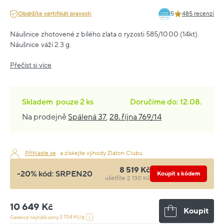
Obdržíte certifikát pravosti
5
485 recenzí
Náušnice zhotovené z bílého zlata o ryzosti 585/1000 (14kt).
Náušnice váží 2.3 g.
Přečíst si více
Skladem
pouze
2 ks
Doručíme do: 12.08.
Na prodejně
Spálená 37
,
28. října 769/14
Přihlaste se
a získejte výhody Zlaton Clubu
8 519 Kč
-20% kód:
SRPEN20
Koupit s kódem
ušetříte 2 130 Kč
10 649 Kč
Koupit
3 704 Kč/g
Garance nejnižší ceny: