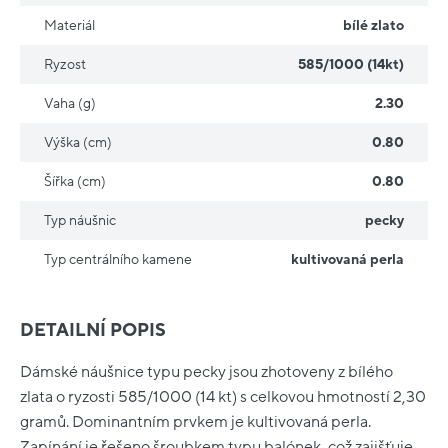
Materiál
bílé zlato
Ryzost
585/1000 (14kt)
Vaha (g)
2.30
Výška (cm)
0.80
Šířka (cm)
0.80
Typ náušnic
pecky
Typ centrálního kamene
kultivovaná perla
DETAILNÍ POPIS
Dámské náušnice typu pecky jsou zhotoveny z bílého
zlata o ryzosti 585/1000 (14 kt) s celkovou hmotností 2,30
gramů. Dominantním prvkem je kultivovaná perla.
Zapínání je řešeno šroubkem typu balónek, což zajišťuje