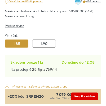
Obdržíte certifikát pravosti
5
484 recenzí
Náušnice zhotovené z bílého zlata o ryzosti 585/1000 (14kt).
Náušnice váží 1.85 g.
Přečíst si více
Váha (g):
1.85
1.90
Skladem
pouze
1 ks
Doručíme do: 12.08.
Na prodejně
28. října 769/14
Přihlaste se
a získejte výhody Zlaton Clubu
7 079 Kč
-20% kód:
SRPEN20
Koupit s kódem
ušetříte 1 770 Kč