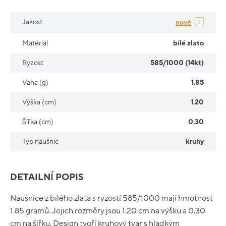
Jakost
nové
Materiál
bílé zlato
Ryzost
585/1000 (14kt)
Vaha (g)
1.85
Výška (cm)
1.20
Šířka (cm)
0.30
Typ náušnic
kruhy
DETAILNÍ POPIS
Náušnice z bílého zlata s ryzostí 585/1000 mají hmotnost
1.85 gramů. Jejich rozměry jsou 1.20 cm na výšku a 0.30
cm na šířku. Design tvoří kruhový tvar s hladkým