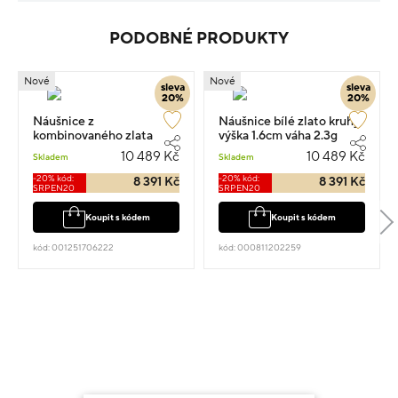
PODOBNÉ PRODUKTY
Nové
Nové
sleva
sleva
20%
20%
Náušnice z
Náušnice bílé zlato kruhy
kombinovaného zlata
výška 1.6cm váha 2.3g
srdce 3.8cm 2.3g
10 489 Kč
10 489 Kč
Skladem
Skladem
-20% kód:
-20% kód:
8 391 Kč
8 391 Kč
SRPEN20
SRPEN20
Koupit s kódem
Koupit s kódem
kód: 001251706222
kód: 000811202259