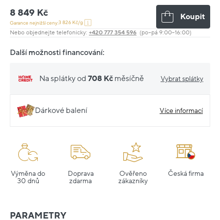
8 849 Kč
Koupit
3 826 Kč/g
Garance nejnižší ceny:
Nebo objednejte telefonicky:
+420 777 354 596
(po–pá 9:00–16:00)
Další možnosti financování:
Na splátky od
708 Kč
měsíčně
Vybrat splátky
Dárkové balení
Více informací
Výměna do
Doprava
Ověřeno
Česká firma
30 dnů
zdarma
zákazníky
PARAMETRY