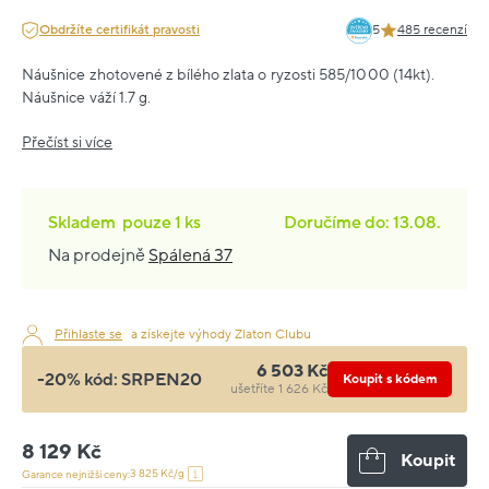
Obdržíte certifikát pravosti
5
485 recenzí
Náušnice zhotovené z bílého zlata o ryzosti 585/1000 (14kt).
Náušnice váží 1.7 g.
Přečíst si více
Skladem
pouze
1 ks
Doručíme do: 13.08.
Na prodejně
Spálená 37
Přihlaste se
a získejte výhody Zlaton Clubu
6 503 Kč
-20% kód:
SRPEN20
Koupit s kódem
ušetříte 1 626 Kč
8 129 Kč
Koupit
3 825 Kč/g
Garance nejnižší ceny: