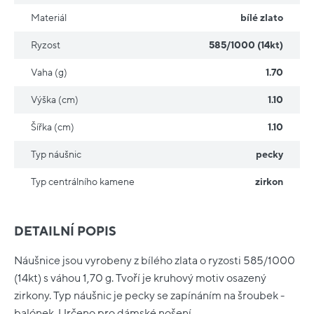
Materiál
bílé zlato
Ryzost
585/1000 (14kt)
Vaha (g)
1.70
Výška (cm)
1.10
Šířka (cm)
1.10
Typ náušnic
pecky
Typ centrálního kamene
zirkon
DETAILNÍ POPIS
Náušnice jsou vyrobeny z bílého zlata o ryzosti 585/1000
(14kt) s váhou 1,70 g. Tvoří je kruhový motiv osazený
zirkony. Typ náušnic je pecky se zapínáním na šroubek -
balónek. Určeno pro dámské nošení.