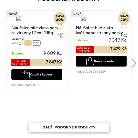
Nové
Nové
sleva
sleva
20%
20%
Náušnice bílé zlato pecky
Náušnice bílé zlato
se zirkony 1.2cm 2.15g
květina se zirkony pecky
0.70cm 2.05g
Varianty:
9 349 Kč
Skladem
Váha (g):
2.15
2.20
-20% kód:
7 479 Kč
SRPEN20
9 809 Kč
Skladem
-20% kód:
Koupit s kódem
7 847 Kč
SRPEN20
kód: 000062503259
Koupit s kódem
kód: 000542606258
DALŠÍ PODOBNÉ PRODUKTY