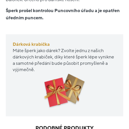
Šperk prošel kontrolou Puncovního úřadu a je opatřen
úředním puncem.
Dárková krabička
Máte šperk jako dárek? Zvolte jednu z našich
dárkových krabiček, díky které šperk lépe vynikne
a samotné předání bude působit promyšleně a
výjimečně.
PODOBNÉ PRODUKTY