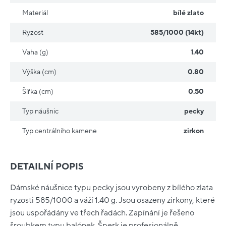
Materiál
bílé zlato
Ryzost
585/1000 (14kt)
Vaha (g)
1.40
Výška (cm)
0.80
Šířka (cm)
0.50
Typ náušnic
pecky
Typ centrálního kamene
zirkon
DETAILNÍ POPIS
Dámské náušnice typu pecky jsou vyrobeny z bílého zlata
ryzosti 585/1000 a váží 1.40 g. Jsou osazeny zirkony, které
jsou uspořádány ve třech řadách. Zapínání je řešeno
šroubkem typu balónek. Šperk je profesionálně