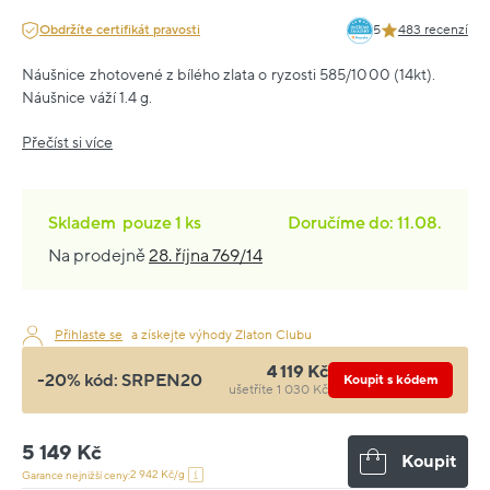
Obdržíte certifikát pravosti
5
483 recenzí
Náušnice zhotovené z bílého zlata o ryzosti 585/1000 (14kt).
Náušnice váží 1.4 g.
Přečíst si více
Skladem
pouze
1 ks
Doručíme do: 11.08.
Na prodejně
28. října 769/14
Přihlaste se
a získejte výhody Zlaton Clubu
4 119 Kč
-20% kód:
SRPEN20
Koupit s kódem
ušetříte 1 030 Kč
5 149 Kč
Koupit
2 942 Kč/g
Garance nejnižší ceny: