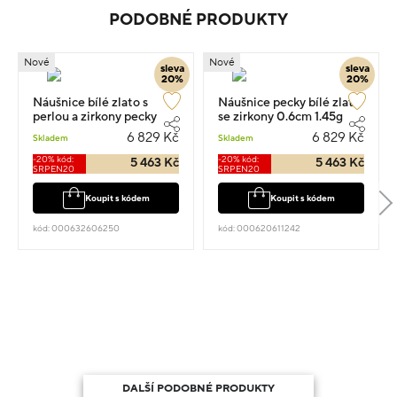
PODOBNÉ PRODUKTY
Nové
Nové
sleva
sleva
20%
20%
Náušnice bílé zlato s
Náušnice pecky bílé zlato
perlou a zirkony pecky
se zirkony 0.6cm 1.45g
0.80cm 1.45g
6 829 Kč
6 829 Kč
Skladem
Skladem
-20% kód:
-20% kód:
5 463 Kč
5 463 Kč
SRPEN20
SRPEN20
Koupit s kódem
Koupit s kódem
kód: 000632606250
kód: 000620611242
DALŠÍ PODOBNÉ PRODUKTY