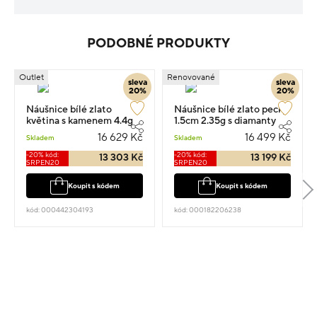
PODOBNÉ PRODUKTY
Outlet
Renovované
sleva
sleva
20%
20%
Náušnice bílé zlato
Náušnice bílé zlato pecky
květina s kamenem 4.4g
1.5cm 2.35g s diamanty
0.200ct
16 629 Kč
16 499 Kč
Skladem
Skladem
-20% kód:
-20% kód:
13 303 Kč
13 199 Kč
SRPEN20
SRPEN20
Koupit s kódem
Koupit s kódem
kód: 000442304193
kód: 000182206238