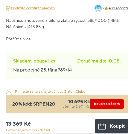
Obdržíte certifikát pravosti
5
480 recenzí
Náušnice zhotovené z bílého zlata o ryzosti 585/1000 (14kt).
Náušnice váží 3.85 g.
Přečíst si více
Skladem
pouze
1 ks
Doručíme do: 10.08.
Na prodejně
28. října 769/14
Přihlaste se
a získejte výhody Zlaton Clubu
10 695 Kč
-20% kód:
SRPEN20
Koupit s kódem
ušetříte 2 674 Kč
13 369 Kč
Koupit
2 778 Kč/g
Garance nejnižší ceny: