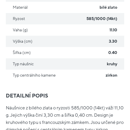
Materiál
bílé zlato
Ryzost
585/1000 (14kt)
Vaha (g)
11.10
Výška (cm)
3.30
Šířka (cm)
0.40
Typ náušnic
kruhy
Typ centrálního kamene
zirkon
DETAILNÍ POPIS
Náušnice z bílého zlata o ryzosti 585/1000 (14kt) váží 11,10
g. Jejich výška činí 3,30 cm a šířka 0,40 cm. Design je
kruhového typu s francouzským zámkem. Jsou určené pro
dámské nošení s centrálním kamenem typu zirkon.