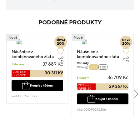
PODOBNÉ PRODUKTY
Nové
Nové
sleva
sleva
20%
20%
Náušnice z
Náušnice z
kombinovaného zlata
kombinovaného zlata
kruhy 2.00cm 4.20g s
kruhy 6.5cm 8.05g
Varianty:
37 889 Kč
Skladem
diamantem 0.590ct
Váha (g):
8.05
8.20
-20% kód:
30 311 Kč
SRPEN20
36 709 Kč
Skladem
-20% kód:
Koupit s kódem
29 367 Kč
SRPEN20
kód: 000690812235
Koupit s kódem
kód: 001390310236