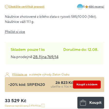
Obdržíte certifikát pravosti
5
484 recenzí
Náušnice zhotovené z bílého zlata o ryzosti 585/1000 (14kt).
Náušnice váží 11.1 g.
Přečíst si více
Skladem
pouze
1 ks
Doručíme do: 12.08.
Na prodejně
28. října 769/14
Přihlaste se
a získejte výhody Zlaton Clubu
26 823 Kč
-20% kód:
SRPEN20
Koupit s kódem
ušetříte 6 706 Kč
33 529 Kč
Koupit
2 416 Kč/g
Garance nejnižší ceny: