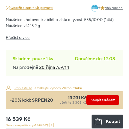
Obdržíte certifikát pravosti
5
483 recenzí
Náušnice zhotovené z bílého zlata o ryzosti 585/1000 (14kt).
Náušnice váží 5.2 g.
Přečíst si více
Skladem
pouze
1 ks
Doručíme do: 12.08.
Na prodejně
28. října 769/14
Přihlaste se
a získejte výhody Zlaton Clubu
13 231 Kč
-20% kód:
SRPEN20
Koupit s kódem
ušetříte 3 308 Kč
16 539 Kč
Koupit
2 544 Kč/g
Garance nejnižší ceny: