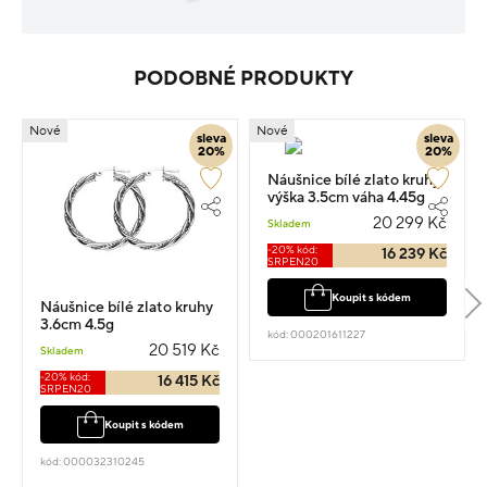
PODOBNÉ PRODUKTY
Nové
Nové
sleva
sleva
20%
20%
Náušnice bílé zlato kruhy
výška 3.5cm váha 4.45g
20 299 Kč
Skladem
-20% kód:
16 239 Kč
SRPEN20
Koupit s kódem
Náušnice bílé zlato kruhy
3.6cm 4.5g
kód: 000201611227
20 519 Kč
Skladem
-20% kód:
16 415 Kč
SRPEN20
Koupit s kódem
kód: 000032310245