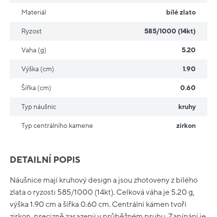
Materiál
bílé zlato
Ryzost
585/1000 (14kt)
Vaha (g)
5.20
Výška (cm)
1.90
Šířka (cm)
0.60
Typ náušnic
kruhy
Typ centrálního kamene
zirkon
DETAILNÍ POPIS
Náušnice mají kruhový design a jsou zhotoveny z bílého
zlata o ryzosti 585/1000 (14kt). Celková váha je 5.20 g,
výška 1.90 cm a šířka 0.60 cm. Centrální kámen tvoří
zirkon, precizně zasazený v průběžném pruhu. Zapínání je