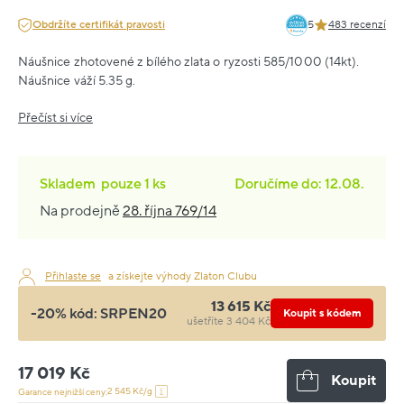
Obdržíte certifikát pravosti
5
483 recenzí
Náušnice zhotovené z bílého zlata o ryzosti 585/1000 (14kt).
Náušnice váží 5.35 g.
Přečíst si více
Skladem
pouze
1 ks
Doručíme do: 12.08.
Na prodejně
28. října 769/14
Přihlaste se
a získejte výhody Zlaton Clubu
13 615 Kč
-20% kód:
SRPEN20
Koupit s kódem
ušetříte 3 404 Kč
17 019 Kč
Koupit
2 545 Kč/g
Garance nejnižší ceny: