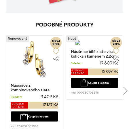
PODOBNÉ PRODUKTY
Renovované
Nové
sleva
sleva
20%
20%
Náušnice bílé zlato visací
kulička s kamenem 2.2cm
4.3g
19 609 Kč
Skladem
-20% kód:
15 687 Kč
SRPEN20
Koupit s kódem
Náušnice z
kombinovaného zlata
kód: 000330705248
visací 1.5cm 4.14g s
21 409 Kč
Skladem
diamantem 0.160ct
-20% kód:
17 127 Kč
SRPEN20
Koupit s kódem
kód: R07032503588