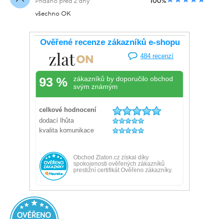
Přidáno před 2 dny
100%
všechno OK