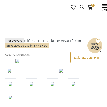
Právě teď! - 20 % na vše! Kód: SRPEN20
23 dní : 4h : 21m : 52s
0
MEN
Náušnice bílé zlato se zirkony visací 1.7cm
Renovované
sleva
5.35g
Sleva 20%
po zadání
SRPEN20
20%
Kód: R03092507671
Zobrazit galerii