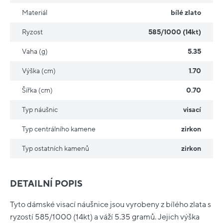
Materiál
bílé zlato
Ryzost
585/1000 (14kt)
Vaha (g)
5.35
Výška (cm)
1.70
Šířka (cm)
0.70
Typ náušnic
visací
Typ centrálního kamene
zirkon
Typ ostatních kamenů
zirkon
DETAILNÍ POPIS
Tyto dámské visací náušnice jsou vyrobeny z bílého zlata s
ryzostí 585/1000 (14kt) a váží 5.35 gramů. Jejich výška