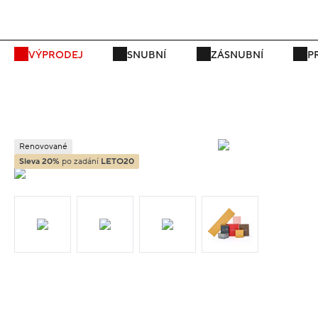
P
VÝPRODEJ
SNUBNÍ
ZÁSNUBNÍ
P
Renovované
Sleva 20%
po zadání
LETO20