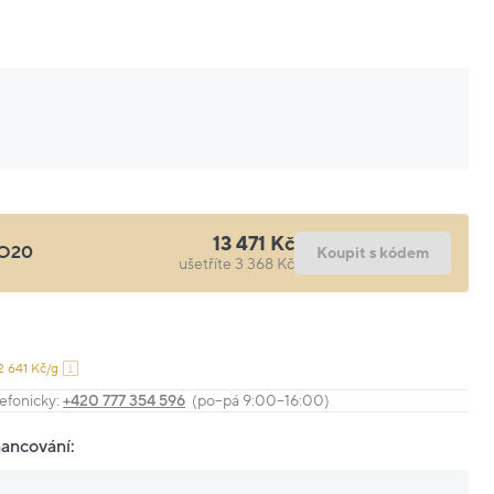
13 471 Kč
O20
Koupit s kódem
ušetříte 3 368 Kč
2 641 Kč/g
efonicky:
+420 777 354 596
(po–pá 9:00–16:00)
nancování: