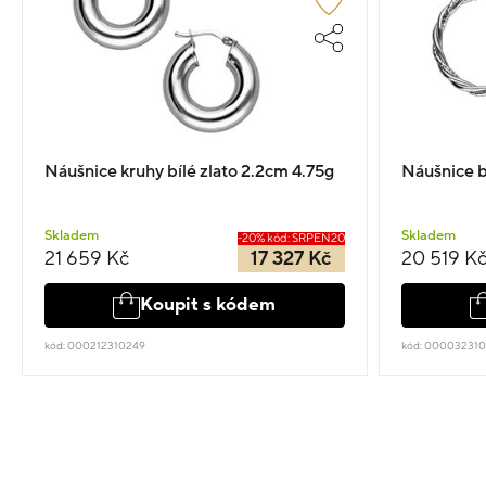
Náušnice kruhy bílé zlato 2.2cm 4.75g
Náušnice b
Skladem
Skladem
-20% kód: SRPEN20
21 659 Kč
17 327 Kč
20 519 K
Koupit s kódem
kód: 000212310249
kód: 00003231