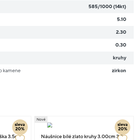
585/1000 (14kt)
5.10
2.30
0.30
kruhy
ho kamene
zirkon
Nové
sleva
sleva
20%
20%
ýška 3.5cm
Náušnice bílé zlato kruhy 3.00cm 3.5g