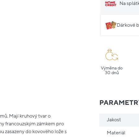
Na splát
Dárkové b
Výměna do
30 dnů
PARAMETR
amů. Mají kruhový tvar o
Jakost
veny francouzským zámkem pro
ou zasazeny do kovového lože s
Materiál