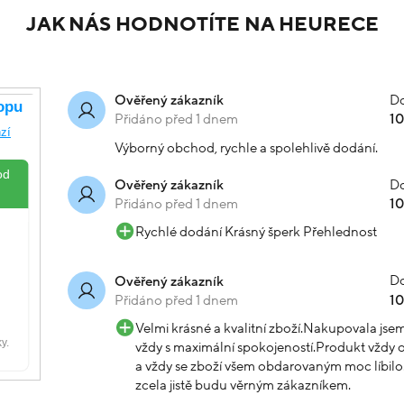
JAK NÁS HODNOTÍTE NA HEURECE
Do
Ověřený zákazník
Přidáno před 1 dnem
1
Výborný obchod, rychle a spolehlivě dodání.
Do
Ověřený zákazník
Přidáno před 1 dnem
1
Rychlé dodání Krásný šperk Přehlednost
Do
Ověřený zákazník
Přidáno před 1 dnem
1
Velmi krásné a kvalitní zboží.Nakupovala js
vždy s maximální spokojeností.Produkt vždy o
a vždy se zboží všem obdarovaným moc líbilo.
zcela jistě budu věrným zákazníkem.