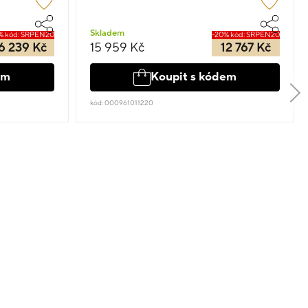
Skladem
% kód: SRPEN20
-20% kód: SRPEN20
6 239 Kč
15 959 Kč
12 767 Kč
em
Koupit s kódem
kód: 000961011220