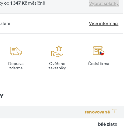
ky od
1 347 Kč
měsíčně
Vybrat splátky
alení
Více informací
Doprava
Ověřeno
Česká firma
zdarma
zákazníky
Y
renovované
bílé zlato