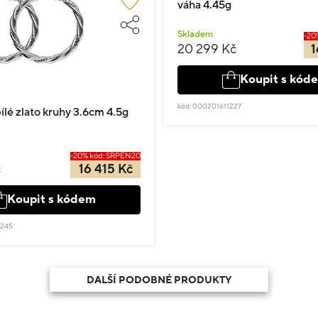
váha 4.45g
Skladem
-20
20 299 Kč
1
Koupit s kód
kód: 000201611227
ílé zlato kruhy 3.6cm 4.5g
-20% kód: SRPEN20
č
16 415 Kč
Koupit s kódem
0245
DALŠÍ PODOBNÉ PRODUKTY