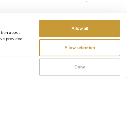
Odeslat
Allow all
ation about
u’ve provided
Allow selection
Deny