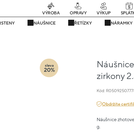
rávě teď! - 20 % na vše! Kód: SRPEN20
25 dní : 6h : 26m : 28s
VÝROBA
OPRAVY
VÝKUP
SPLÁT
RSTENY
NÁUŠNICE
ŘETÍZKY
NÁRAMKY
Náušnice 
sleva
20%
zirkony 2
Kód: R0509250777
Obdržíte certifi
Náušnice zhotoven
g.