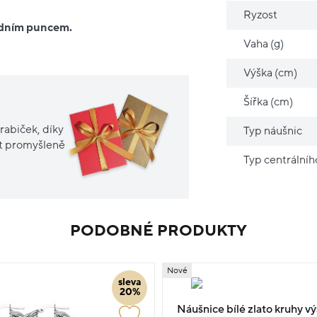
Ryzost
ředním puncem.
Vaha (g)
Výška (cm)
Šířka (cm)
rabiček, díky
Typ náušnic
it promyšleně
Typ centrální
PODOBNÉ PRODUKTY
Nové
sleva
20%
Náušnice bílé zlato kruhy v