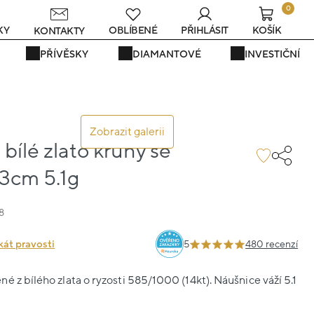
0
KY
OBLÍBENÉ
PŘIHLÁSIT
KOŠÍK
KONTAKTY
PŘÍVĚSKY
DIAMANTOVÉ
INVESTIČNÍ
Zobrazit galerii
bílé zlato kruhy se
.3cm 5.1g
8
kát pravosti
5
480 recenzí
é z bílého zlata o ryzosti 585/1000 (14kt). Náušnice váží 5.1