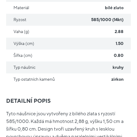
Materiál
bílé zlato
Ryzost
585/1000 (14kt)
Vaha (g)
2.88
Výška (cm)
1.50
Šířka (cm)
0.80
Typ náušnic
kruhy
Typ ostatních kamenů
zirkon
DETAILNÍ POPIS
Tyto náušnice jsou vytvořeny z bílého zlata s ryzostí
585/1000. Každá má hmotnost 2,88 g, výšku 1,50 cm a
šířku 0,80 cm. Design tvoří uzavřený kruh s lesklou
povrchovou úpravou a dvěma paralelními vertikálními