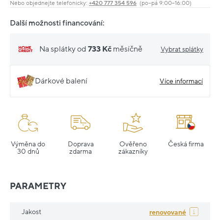
Nebo objednejte telefonicky:
+420 777 354 596
(po–pá 9:00–16:00)
Další možnosti financování:
Na splátky od
733 Kč
měsíčně
Vybrat splátky
Dárkové balení
Více informací
Výměna do
Doprava
Ověřeno
Česká firma
30 dnů
zdarma
zákazníky
PARAMETRY
Jakost
renovované