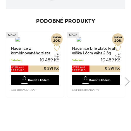
PODOBNÉ PRODUKTY
Nové
Nové
sleva
sleva
20%
20%
Náušnice z
Náušnice bílé zlato kruhy
kombinovaného zlata
výška 1.6cm váha 2.3g
srdce 3.8cm 2.3g
10 489 Kč
10 489 Kč
Skladem
Skladem
-20% kód:
-20% kód:
8 391 Kč
8 391 Kč
SRPEN20
SRPEN20
Koupit s kódem
Koupit s kódem
kód: 001251706222
kód: 000811202259