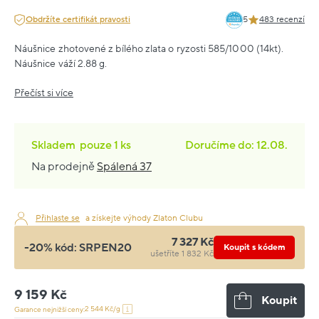
Obdržíte certifikát pravosti
5
483 recenzí
Náušnice zhotovené z bílého zlata o ryzosti 585/1000 (14kt).
Náušnice váží 2.88 g.
Přečíst si více
Skladem
pouze
1 ks
Doručíme do: 12.08.
Na prodejně
Spálená 37
Přihlaste se
a získejte výhody Zlaton Clubu
7 327 Kč
-20% kód:
SRPEN20
Koupit s kódem
ušetříte 1 832 Kč
9 159 Kč
Koupit
2 544 Kč/g
Garance nejnižší ceny: